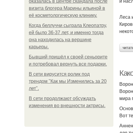
и нас
оказалась в центре скандала после
визита блогера Марины ильиной в
её косметологическую клинику.
Леса 
Киров
Когда беллуччи сыграла Клеопатру,
некот
ей было 36-37 лет, и именно тогда
она находилась на вершине
карьеры.
читат
Бывший пришёл к своей сеньорите
и потребовал вернуть все подарки.
Как
В сети вирусится ролик под
трендом "Как мы Изменились за 20
Ворон
лет".
Ворон
мира 
В сети продолжают обсуждать
изменения во внешности актрисы.
Основ
Вот т
Аннен
для т