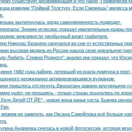
чему существует дискриминация и что такое "Привилегии 
езда комедии "Поймай Толстуху, Если Сможешь" мелисса м
е.
вушка захлопнулась: когда самоуверенность подводит.
перпапа: Энрике иглесиас показал умилительные кадры пр
радокс вежливости: необычный визит грабителя.
тер Николас Брэндон скончался во сне от естественных при
мая высокая модель из России нашла свою идеальную пару
уду Любить, Словно Родного": анализ днк показал, что Иос
на.
 июня 1982 года лайнер, летевший из куала-лумпура в перт,
шенного неожиданно активировавшимся вулканом.
ини пришлось отстегнуть Джонатану давино кругленькую су
амур ушёл, не прощаясь - только стразы осыпались по доро
 Хочу Детей ОТ ЙЕ" - новая жена канье уэста, Бьянка ценз
Fair.
 можем не заметить, как Оксана Самойлова всё больше на
нта.
улина Андреева снялась в новой фотосессии, которая мгн