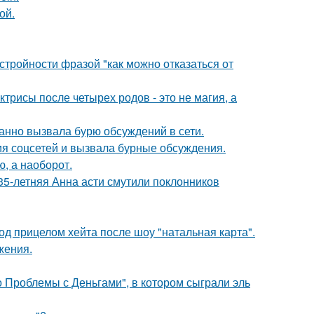
ой.
тройности фразой "как можно отказаться от
трисы после четырех родов - это не магия, а
анно вызвала бурю обсуждений в сети.
ия соцсетей и вызвала бурные обсуждения.
ю, а наоборот.
35-летняя Анна асти смутили поклонников
д прицелом хейта после шоу "натальная карта".
жения.
 Проблемы с Деньгами", в котором сыграли эль