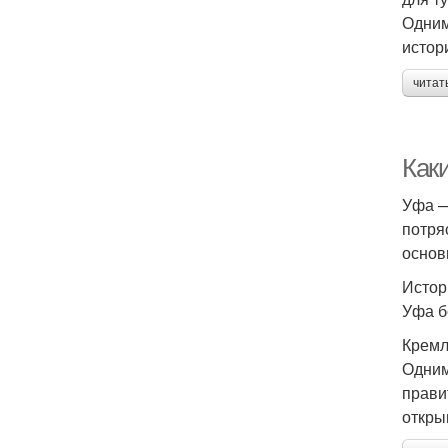
Одним
истор
читат
Как
Уфа —
потря
основ
Истор
Уфа б
Крем
Одним
прави
откры