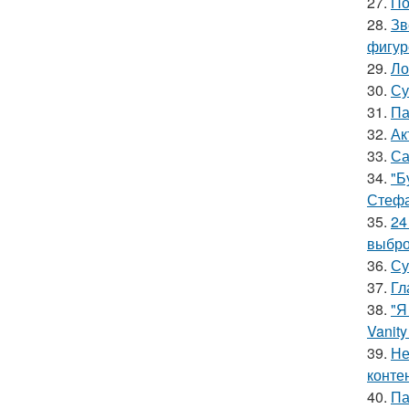
27.
По
28.
Зв
фигур
29.
Ло
30.
Су
31.
Па
32.
Ак
33.
Са
34.
"Б
Стефа
35.
24
выбро
36.
Су
37.
Гл
38.
"Я
Vanity 
39.
Не
конте
40.
Па