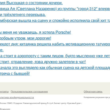
ия Высоцкая о состоянии дочери.
вица Ая (Светлана Назаренко) из группы "город 312" вперв
ти трёхлетнего перерыва.
мбурская вышла на сцену и спокойно исполнила свой хит так
ы меня не уважаешь, я хотела Porsche!
добрым утром, мои дорогие!
екдот дня: китаянка решила набить мотивационную татуиро
е.
а стоит в аэропорту с таким лицом, будто мысленно уже лет
стрит, отравление, язва дружно залетели в чат!
ачала это выглядело как обычная сцена на детской площад
треча с бывшей!
онтакты
Пользовательское соглашение
Обратная связь
олитика конфидециальности
Копирование разрешено при у
 Москва, СВАО, Отрадное, Нововладыкинский проезд 8 стр.4, Бизнес-центр «Красивый дом»,
 Владыкино