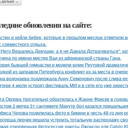
ь дальше →
ледние обновления на сайте:
стин и хейли бибер, которые в прошлом месяце отметили 
с совместного отдыха.
 Него Вешались Девушки, а я не Давала Дотрагиваться": кат
чина по имени мистер Вад из африканской страны Гана.
ория бывшей гимнастки и модели юлии Реутовой драматиче
одной из заправок Петербурга конфликт из-за места в очер
на водонаева поддержала Анну Семенович после слива ее
итере 4 июля устроят фестиваль Milf и в сети его уже окре
га Орлова трогательно обратилась к Жанне Фриске в годов
остом 2 метра 31 сантиметр Мануте бол казался пришельцем
фиса Чехова поделилась фото в бикини в честь 48-го дня р
огерша лерчек решила устроить тотальную распродажу сво
мая откровенная фотосессия дакоты Джонсон для Calvin Kl