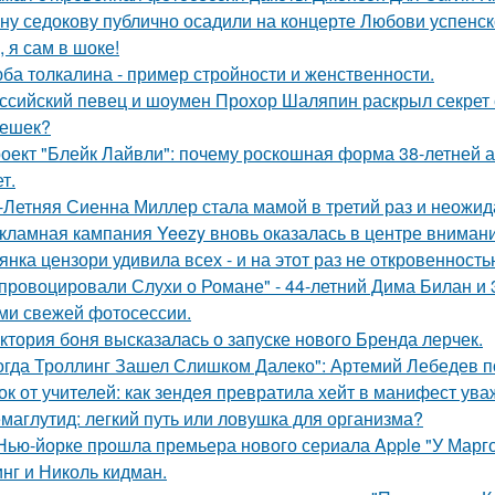
ну седокову публично осадили на концерте Любови успенск
, я сам в шоке!
ба толкалина - пример стройности и женственности.
ссийский певец и шоумен Прохор Шаляпин раскрыл секрет с
ешек?
оект "Блейк Лайвли": почему роскошная форма 38-летней ак
т.
-Летняя Сиенна Миллер стала мамой в третий раз и неожид
кламная кампания Yeezy вновь оказалась в центре вниман
янка цензори удивила всех - и на этот раз не откровенность
провоцировали Слухи о Романе" - 44-летний Дима Билан и 
ми свежей фотосессии.
ктория боня высказалась о запуске нового Бренда лерчек.
огда Троллинг Зашел Слишком Далеко": Артемий Лебедев по
ок от учителей: как зендея превратила хейт в манифест ува
маглутид: легкий путь или ловушка для организма?
Нью-йорке прошла премьера нового сериала Apple "У Марго
нг и Николь кидман.