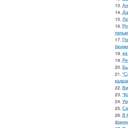
13.
Ан
14.
Да
15.
Лю
16.
Ро
пельм
17.
Пр
бюдже
18.
44
19.
Ре
20.
Бь
21.
"С
кадра
22.
Ви
23.
"К
24.
Ур
25.
Се
26.
В 
фанни