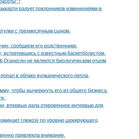
Красоты"?
аккарти радует поклонников изменениями в
огулки с трехмесячным сыном.
чин, сообщили его родственники.
, встретившись с известным баскетболистом.
иф Оганесян не является биологическим отцом
 попал в облако вулканического пепла,
мму, чтобы вычеркнуть его из общего бизнеса.
ге.
ори, впервые дала откровенное интервью для
поминает глюкозу по уровню шокирующего
овенно привлекла внимание.