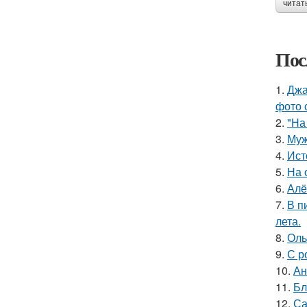
читат
Пос
1.
Джа
фото 
2.
"На
3.
Муж
4.
Ист
5.
На 
6.
Алё
7.
В п
лета.
8.
Оль
9.
С р
10.
Ан
11.
Бл
12.
Са