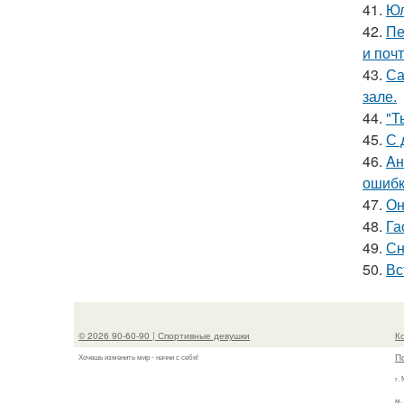
41.
Юл
42.
Пе
и поч
43.
Са
зале.
44.
"Т
45.
С 
46.
Aн
ошибк
47.
Он
48.
Га
49.
Сн
50.
Вс
© 2026 90-60-90 | Спортивные девушки
К
П
Хочешь изменить мир - начни с себя!
г.
м.