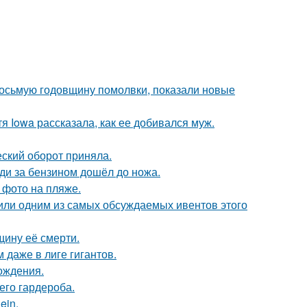
восьмую годовщину помолвки, показали новые
я Iowa рассказала, как ее добивался муж.
ский оборот приняла.
еди за бензином дошёл до ножа.
 фото на пляже.
стили одним из самых обсуждаемых ивентов этого
щину её смерти.
 даже в лиге гигантов.
ождения.
его гардероба.
ein.