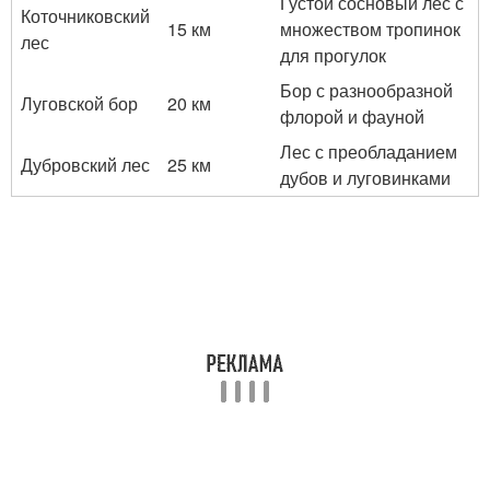
Густой сосновый лес с
Коточниковский
15 км
множеством тропинок
лес
для прогулок
Бор с разнообразной
Луговской бор
20 км
флорой и фауной
Лес с преобладанием
Дубровский лес
25 км
дубов и луговинками