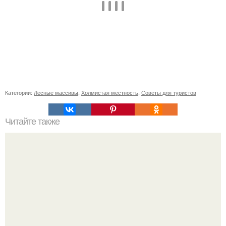
Категории:
Лесные массивы
,
Холмистая местность
,
Советы для туристов
Читайте также
Новогодняя корпоративная вечеринка: 10 идей для