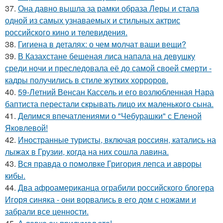
37.
Она давно вышла за рамки образа Леры и стала
одной из самых узнаваемых и стильных актрис
российского кино и телевидения.
38.
Гигиена в деталях: о чем молчат ваши вещи?
39.
В Казахстане бешеная лиса напала на девушку
среди ночи и преследовала её до самой своей смерти -
кадры получились в стиле жутких хорроров.
40.
59-Летний Венсан Кассель и его возлюбленная Нара
баптиста перестали скрывать лицо их маленького сына.
41.
Делимся впечатлениями о "Чебурашки" с Еленой
Яковлевой!
42.
Иностранные туристы, включая россиян, катались на
лыжах в Грузии, когда на них сошла лавина.
43.
Вся правда о помолвке Григория лепса и авроры
кибы.
44.
Два афроамериканца ограбили российского блогера
Игоря синяка - они ворвались в его дом с ножами и
забрали все ценности.