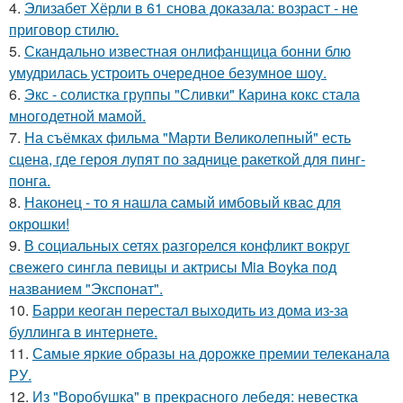
4.
Элизабет Хёрли в 61 снова доказала: возраст - не
приговор стилю.
5.
Скандально известная онлифанщица бонни блю
умудрилась устроить очередное безумное шоу.
6.
Экс - солистка группы "Сливки" Карина кокс стала
многодетной мамой.
7.
На съёмках фильма "Марти Великолепный" есть
сцена, где героя лупят по заднице ракеткой для пинг-
понга.
8.
Наконец - то я нашла cамый имбовый кваc для
oкрошки!
9.
В социальных сетях разгорелся конфликт вокруг
свежего сингла певицы и актрисы Mia Boyka под
названием "Экспонат".
10.
Барри кеоган перестал выходить из дома из-за
буллинга в интернете.
11.
Самые яркие образы на дорожке премии телеканала
РУ.
12.
Из "Воробушка" в прекрасного лебедя: невестка