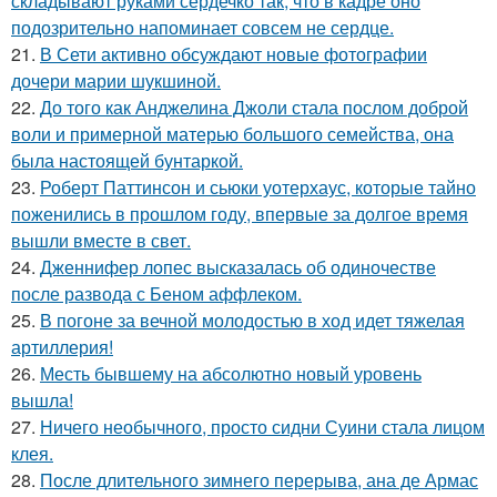
складывают руками сердечко так, что в кадре оно
подозрительно напоминает совсем не сердце.
21.
В Сети активно обсуждают новые фотографии
дочери марии шукшиной.
22.
До того как Анджелина Джоли стала послом доброй
воли и примерной матерью большого семейства, она
была настоящей бунтаркой.
23.
Роберт Паттинсон и сьюки уотерхаус, которые тайно
поженились в прошлом году, впервые за долгое время
вышли вместе в свет.
24.
Дженнифер лопес высказалась об одиночестве
после развода с Беном аффлеком.
25.
В погоне за вечной молодостью в ход идет тяжелая
артиллерия!
26.
Месть бывшему на абсолютно новый уровень
вышла!
27.
Ничего необычного, просто сидни Суини стала лицом
клея.
28.
После длительного зимнего перерыва, ана де Армас