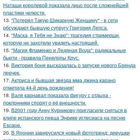
Наташи королевой показала лицо после сложнейшей
пластики челюсти.
13.
"Потерял Такую Шикарную Женщину" - в сети
обсуждают бывшую супругу Григория Лепса.
14.
"Маска, я Тебя не Знаю": трагедия стримерши,
которую не захотели увидеть настоящей.
15.
"Магия Фламенко и Ледяная Вода": радикальные
бьюти - правила Пенелопы Крус.
16.
Виктория боня высказалась о запуске нового Бренда
лерчек.
17.
Актриса и бывшая звезда мма джина карано
отметила 44-й день рождения!
18.
Валя карнавал показала фигуру с отдыха -
поклонники спорят о её внешности.
19.
В2001 году Анну Курникову пригласили сняться в
клипе испанского певца Энрике иглесиаса на песню
Escape.
20.
В Японии завирусился новый фототренд: девушки