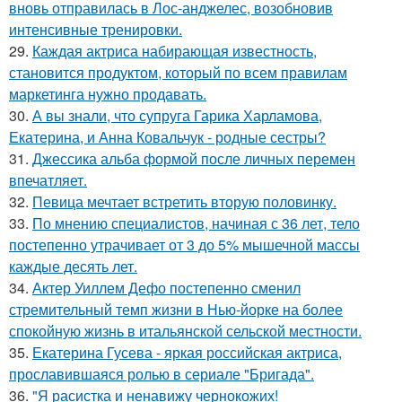
вновь отправилась в Лос-анджелес, возобновив
интенсивные тренировки.
29.
Каждая актриса набирающая известность,
становится продуктом, который по всем правилам
маркетинга нужно продавать.
30.
А вы знали, что супруга Гарика Харламова,
Екатерина, и Анна Ковальчук - родные сестры?
31.
Джессика альба формой после личных перемен
впечатляет.
32.
Певица мечтает встретить вторую половинку.
33.
По мнению специалистов, начиная с 36 лет, тело
постепенно утрачивает от 3 до 5% мышечной массы
каждые десять лет.
34.
Актер Уиллем Дефо постепенно сменил
стремительный темп жизни в Нью-йорке на более
спокойную жизнь в итальянской сельской местности.
35.
Екатерина Гусева - яркая российская актриса,
прославившаяся ролью в сериале "Бригада".
36.
"Я расистка и ненавижу чернокожих!