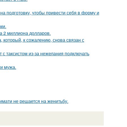
на подготовку, чтобы привести себя в форму и
ми.
а 2 миллиона долларов.
, который, к сожалению, снова связан с
т с таксистом из-за нежелания подключать
ти мужа.
имати не решается на женитьбу.