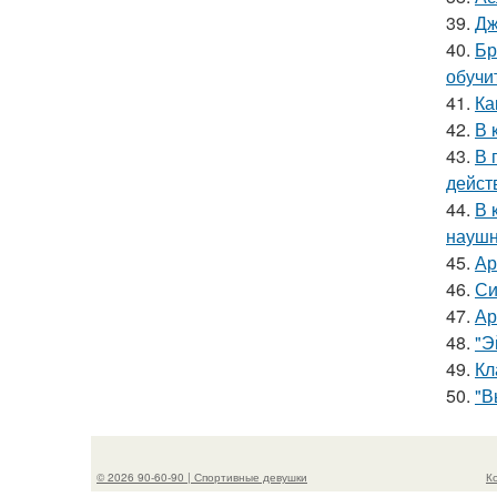
39.
Дж
40.
Бр
обучи
41.
Ка
42.
В 
43.
В 
дейст
44.
В 
наушн
45.
Ар
46.
Си
47.
Ар
48.
"Э
49.
Кл
50.
"В
© 2026 90-60-90 | Спортивные девушки
К