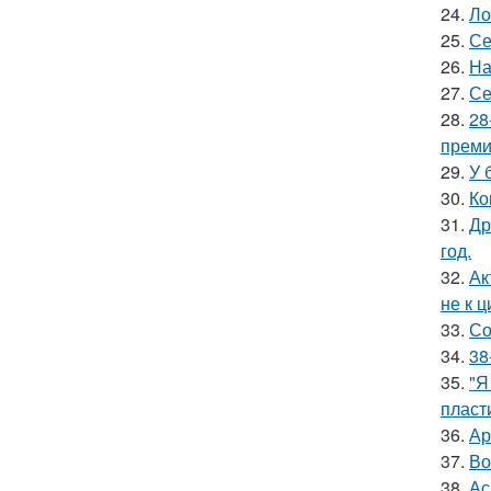
24.
Ло
25.
Се
26.
На
27.
Се
28.
28
премии
29.
У 
30.
Ко
31.
Др
год.
32.
Ак
не к 
33.
Со
34.
38
35.
"Я
пласт
36.
Ар
37.
Во
38.
Ас