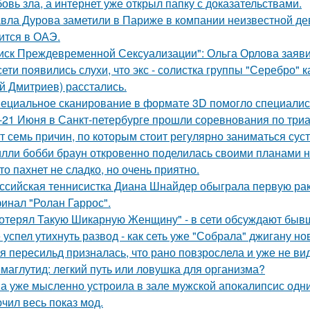
овь зла, а интернет уже открыл папку с доказательствами.
вла Дурова заметили в Париже в компании неизвестной де
ится в ОАЭ.
иск Преждевременной Сексуализации": Ольга Орлова заявил
сети появились слухи, что экс - солистка группы "Серебро" 
й Дмитриев) расстались.
ециальное сканирование в формате 3D помогло специалис
-21 Июня в Санкт-петербурге прошли соревнования по триа
т семь причин, по которым стоит регулярно заниматься сус
лли бобби браун откровенно поделилась своими планами н
то пахнет не сладко, но очень приятно.
ссийская теннисистка Диана Шнайдер обыграла первую рак
инал "Ролан Гаррос".
отерял Такую Шикарную Женщину" - в сети обсуждают бывш
 успел утихнуть развод - как сеть уже "Собрала" джигану н
я пересильд призналась, что рано повзрослела и уже не вид
маглутид: легкий путь или ловушка для организма?
а уже мысленно устроила в зале мужской апокалипсис одн
чил весь показ мод.