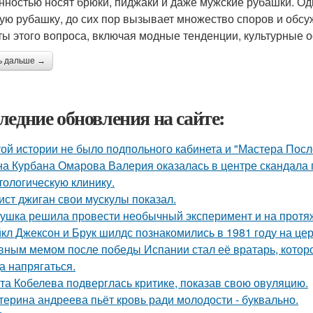
нностью носят брюки, пиджаки и даже мужские рубашки. Од
ую рубашку, до сих пор вызывает множество споров и обсу
ты этого вопроса, включая модные тенденции, культурные 
ь дальше →
ледние обновления на сайте:
той истории не было подпольного кабинета и "Мастера Пос
а Курбана Омарова Валерия оказалась в центре скандала 
тологическую клинику.
ист джиган свои мускулы показал.
ушка решила провести необычный эксперимент и на протяж
кл Джексон и Брук шилдс познакомились в 1981 году на це
вным мемом после победы Испании стал её вратарь, которо
а напрягаться.
та Кобелева подверглась критике, показав свою овуляцию.
терина андреева пьёт кровь ради молодости - буквально.