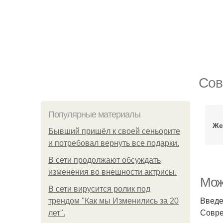
Сов
Популярные материалы
Же
Бывший пришёл к своей сеньорите
и потребовал вернуть все подарки.
В сети продолжают обсуждать
изменения во внешности актрисы.
Мож
В сети вирусится ролик под
Введ
трендом "Как мы Изменились за 20
Совре
лет".