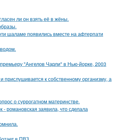
ласен ли он взять её в жёны.
образы.
моти шаламе появились вместе на афтерпати
оводом.
премьеру "Ангелов Чарли" в Нью-йорке, 2003
 и прислушивается к собственному организму, а
опрос о суррогатном материнстве.
 - романовская заявила, что сделала
омнила.
ботает в ПВЗ.