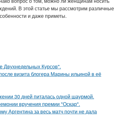
нако вопрос о том, можно ли женщинам носить
ждений. В этой статье мы рассмотрим различные
особенности и даже приметы.
ле Двухнедельных Курсов".
после визита блогера Марины ильиной в её
ении 30 дней питалась одной шаурмой.
ремонии вручения премии "Оскар".
му Аргентина за весь матч почти не дала