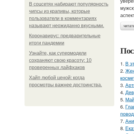
увере
В соцсетях набирают популярность
мужск
чипсы из крапивы, которые
аспек
пользователи в комментариях
называют неожиданно вкусными.
читат
Коронавирус: предварительные
итоги пандемии
Пос
Узнайте, как супермодели
сохраняют свою красоту: 10
1.
В э
проверенных лайфхаков
2.
Жен
косме
Хайп любой ценой: когда
3.
Арт
просмотры важнее достоинства.
4.
Дев
5.
Май
6.
Гла
повод
7.
Ани
8.
Ека