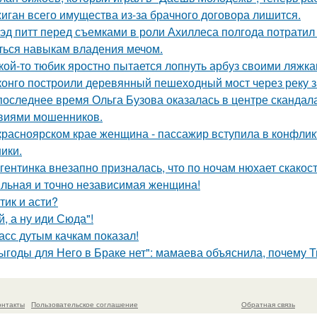
иган всего имущества из-за брачного договора лишится.
эд питт перед съемками в роли Ахиллеса полгода потратил 
ться навыкам владения мечом.
кой-то тюбик яростно пытается лопнуть арбуз своими ляжка
конго построили деревянный пешеходный мост через реку з
последнее время Ольга Бузова оказалась в центре скандала
виями мошенников.
красноярском крае женщина - пассажир вступила в конфлик
ики.
гентинка внезапно призналась, что по ночам нюхает скакос
льная и точно независимая женщина!
тик и асти?
й, а ну иди Сюда"!
асс дутым качкам показал!
ыгоды для Него в Браке нет": мамаева объяснила, почему Т
онтакты
Пользовательское соглашение
Обратная связь