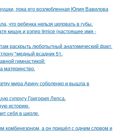
вушки, пока его возлюбленная Юлия Вавилова
а, что ребенка нельзя целовать в губы.
катя кищук и рэпер 9mice (настоящее имя -
там раскрыть любопытный анатомический факт.
тлону "медный всадник 51.
тавной гимнастикой:
а материнство.
етку мира Арину соболенко и вышла в
ую супругу Григория Лепса.
овую историю.
ит себя в школе.
им комбинезоном, а он пришёл с одним словом и