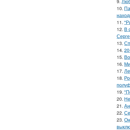
9.
Люб
10.
Па
наход
11.
"Р
12.
В 
Серге
13.
Сп
14.
20
15.
Во
16.
Ми
17.
Ле
18.
Ро
полуф
19.
"П
20.
Не
21.
Ан
22.
Се
23.
Он
выклю