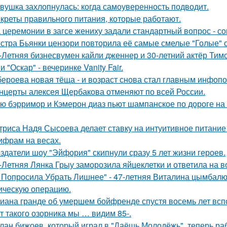
вушка захлопнулась: когда самоуверенность подводит.
креты правильного питания, которые работают.
 церемонии в загсе жениху задали стандартный вопрос - сог
стра Бьянки цензори повторила её самые смелые "Голые" 
-Летняя бизнесвумен кайли дженнер и 30-летний актёр Ти
 "Оскар" - вечеринке Vanity Fair.
бероева новая тёща - и возраст снова стал главным инфоп
нцерты алексея Щербакова отменяют по всей России.
ю бэрримор и Кэмерон диаз пьют шампанское по дороге на 
триса Надя Сысоева делает ставку на интуитивное питание
цифрам на весах.
здатели шоу "Эйфория" скипнули сразу 5 лет жизни героев.
-Летняя Лянка Грыу заморозила яйцеклетки и ответила на в
 Попросила Убрать Лишнее" - 47-летняя Виталина цымбалюк
ическую операцию.
иана гранде об умершем бойфренде спустя восемь лет всп
т такого озорника мы … видим 85-.
лан бижоев, который играл в "Даёшь Молодёжь", теперь ра