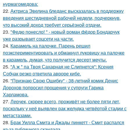
нурмагомедова:
22.
Актриса Эвелина бледанс высказалась в поддержку
введения шестидневной рабочей недели, подчеркнув,
что высокий доход требует серьёзной отдачи.
23.
"Федю понесло! " - новый роман фёдор Бондарчук
уже разрывает соцсети на части.
24.
Карамель на палочке. Парень решил
поэкспериментировать и обмакнул луковицу на палочке
в карамель, думая, что получится десерт мечты.
25.
"А ж * па Твоя Сахарная не Слипнется": Ксения
Собчак резко ответила авроре кибе.
26.
"Признаю Свою Ошибку" - 38-летний комик Денис
Дорохов попросил прощения у супруги Гарика
Харламова.
27.
Лерчек, скорее всего, проживёт не более пяти лет,
поскольку у неё выявлен рак желудка четвёртой стадии с
метастазами.
28.
Брак Уилла Смита и Джады пинкетт - Смит распался
из-за публичного скандала.