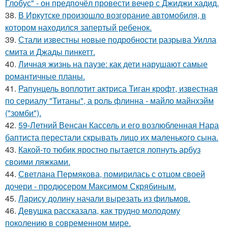
Глобус" - он предпочёл провести вечер с Джиджи хадид.
38.
В Иркутске произошло возгорание автомобиля, в
котором находился запертый ребенок.
39.
Стали известны новые подробности разрыва Уилла
смита и Джады пинкетт.
40.
Личная жизнь на паузе: как дети нарушают самые
романтичные планы.
41.
Рапунцель воплотит актриса Тиган крофт, известная
по сериалу "Титаны", а роль флинна - майло майнхэйм
("зомби").
42.
59-Летний Венсан Кассель и его возлюбленная Нара
баптиста перестали скрывать лицо их маленького сына.
43.
Какой-то тюбик яростно пытается лопнуть арбуз
своими ляжками.
44.
Светлана Пермякова, помирилась с отцом своей
дочери - продюсером Максимом Скрябиным.
45.
Ларису долину начали вырезать из фильмов.
46.
Девушка рассказала, как трудно молодому
поколению в современном мире.