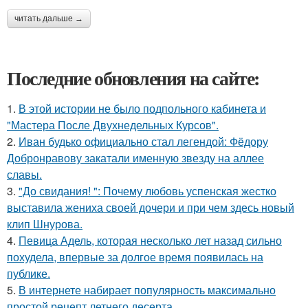
читать дальше →
Последние обновления на сайте:
1.
В этой истории не было подпольного кабинета и
"Мастера После Двухнедельных Курсов".
2.
Иван будько официально стал легендой: Фёдору
Добронравову закатали именную звезду на аллее
славы.
3.
"До свидания! ": Почему любовь успенская жестко
выставила жениха своей дочери и при чем здесь новый
клип Шнурова.
4.
Певица Адель, которая несколько лет назад сильно
похудела, впервые за долгое время появилась на
публике.
5.
В интернете набирает популярность максимально
простой рецепт летнего десерта.