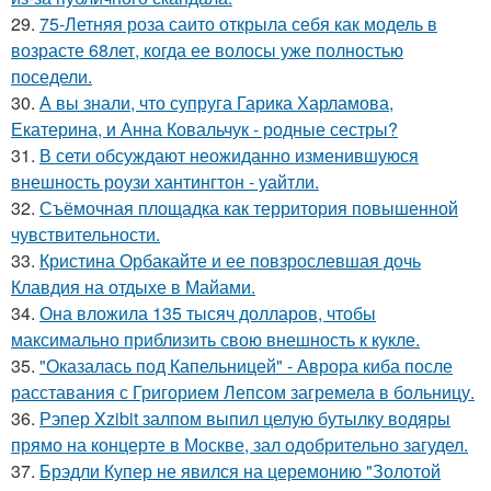
29.
75-Летняя роза саито открыла себя как модель в
возрасте 68лет, когда ее волосы уже полностью
поседели.
30.
А вы знали, что супруга Гарика Харламова,
Екатерина, и Анна Ковальчук - родные сестры?
31.
В сети обсуждают неожиданно изменившуюся
внешность роузи хантингтон - уайтли.
32.
Съёмочная площадка как территория повышенной
чувствительности.
33.
Кристина Орбакайте и ее повзрослевшая дочь
Клавдия на отдыхе в Майами.
34.
Она вложила 135 тысяч долларов, чтобы
максимально приблизить свою внешность к кукле.
35.
"Оказалась под Капельницей" - Аврора киба после
расставания с Григорием Лепсом загремела в больницу.
36.
Рэпер Xzibit залпом выпил целую бутылку водяры
прямо на концерте в Москве, зал одобрительно загудел.
37.
Брэдли Купер не явился на церемонию "Золотой