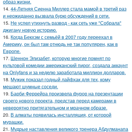
образ жизни.
14.
44-Летняя Сиенна Миллер стала мамой в третий раз
и неожиданно вызвала бурю обсуждений в сети.
15.
Не успел утихнуть развод - как сеть уже "Собрала"
джигану новую историю.
16.
Когда Бекхэм с семьёй в 2007 году переехал в
Америку, он был там отнюдь не так популярен, как в
Европе.
17.
Шеннон Элизабет, которую многие помнят по
культовой комедии американский пирог, создала аккаунт
на Onlyfans и за неделю заработала миллион долларов.
18.
Мужик показал годный лайфхак для тех, кому
мешают шумные соседи.
19.
Барби Феррейра произвела фурор на презентации
своего нового проекта, представ перед камерами в
невероятно притягательном и мрачном образе.
20.
В алматы появилась инсталляция, от которой
мурашки.
21.
Мудрые наставления великого тренера Абдулманапа