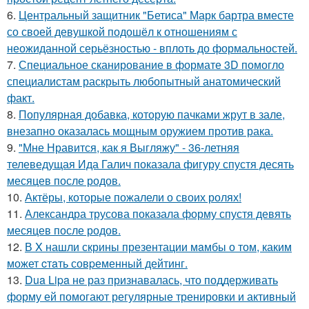
6.
Центральный защитник "Бетиса" Марк бартра вместе
со своей девушкой подошёл к отношениям с
неожиданной серьёзностью - вплоть до формальностей.
7.
Специальное сканирование в формате 3D помогло
специалистам раскрыть любопытный анатомический
факт.
8.
Популярная добавка, которую пачками жрут в зале,
внезапно оказалась мощным оружием против рака.
9.
"Мне Нравится, как я Выгляжу" - 36-летняя
телеведущая Ида Галич показала фигуру спустя десять
месяцев после родов.
10.
Актёры, которые пожалели о своих ролях!
11.
Александра трусова показала форму спустя девять
месяцев после родов.
12.
В X нашли скрины презентации мaмбы о том, каким
может cтaть совpеменный дейтинг.
13.
Dua Lipa не раз признавалась, что поддерживать
форму ей помогают регулярные тренировки и активный