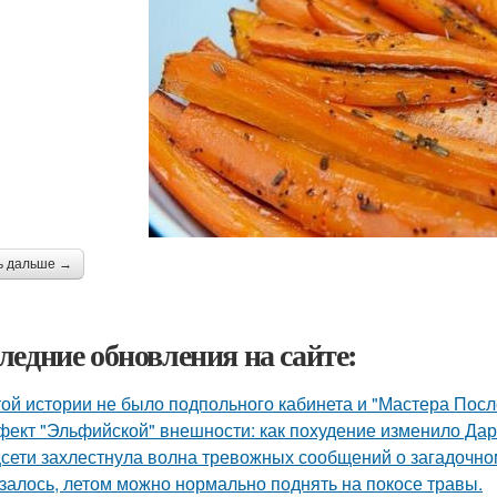
ь дальше →
ледние обновления на сайте:
той истории не было подпольного кабинета и "Мастера Пос
ект "Эльфийской" внешности: как похудение изменило Дар
сети захлестнула волна тревожных сообщений о загадочн
залось, летом можно нормально поднять на покосе травы.