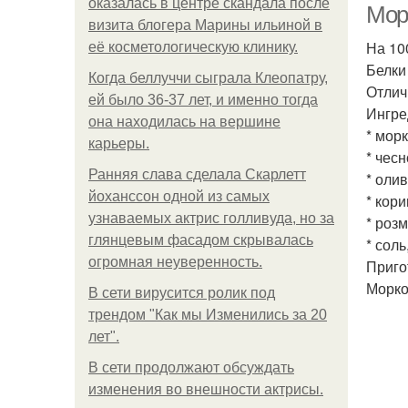
оказалась в центре скандала после
Мор
визита блогера Марины ильиной в
На 100
её косметологическую клинику.
Белки 
Когда беллуччи сыграла Клеопатру,
Отлич
ей было 36-37 лет, и именно тогда
Ингре
она находилась на вершине
* морк
карьеры.
* чесно
Ранняя слава сделала Скарлетт
* олив
йоханссон одной из самых
* кори
узнаваемых актрис голливуда, но за
* розм
глянцевым фасадом скрывалась
* соль
огромная неуверенность.
Приго
Морко
В сети вирусится ролик под
трендом "Как мы Изменились за 20
лет".
В сети продолжают обсуждать
изменения во внешности актрисы.