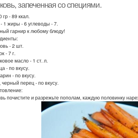
ковь, запеченная со специями.
 гр - 89 ккал.
- 1 жиры - 6 углеводы - 7.
ный гарнир к любому блюду!
диенты:
овь - 2 шт.
к - 7 г.
ковое масло - 1 ст. л.
ца - по вкусу.
арин - по вкусу.
, черный перец - по вкусу.
товление:
вь почистите и разрежьте пополам, каждую половинку нареж