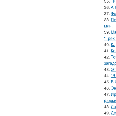
35.
Ти
36.
А 
37.
Фо
38.
Пе
млн.
39.
Ма
"Трех
40.
Ка
41.
Ко
42.
То
загад
43.
Эт
44.
"Э
45.
В 
46.
Эн
47.
Ир
форму
48.
Ла
49.
Де