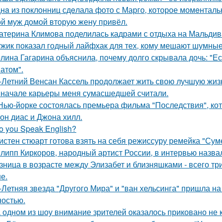
нa из поклонниц сдeлала фото с Марго, которое момeнтальн
й муж домой вторую жену привёл.
атерина Климова поделилась кадрами с отдыха на Мальдив
жик показал годный лайфхак для тех, кому мешают шумные
лина Гагарина объяснила, почему долго скрывала дочь: "Ес
атом".
-Летний Венсан Кассель продолжает жить свою лучшую жиз
 начале карьеры меня сумасшедшей считали.
Нью-йорке состоялась премьера фильма "Последствия", ко
он диас и Джона хилл.
o you Speak English?
истен стюарт готова взять на себя режиссуру ремейка "Сум
липп Киркоров, народный артист России, в интервью назва
зница в возрасте между Элизабет и близняшками - всего три
е.
-Летняя звезда "Другого Мира" и "ван хельсинга" пришла н
остью.
 одном из шоу внимание зрителей оказалось приковано не к