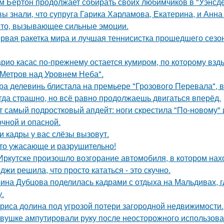
м Бёртон продолжает собирать своих любимчиков в "Уэнсде
вы знали, что супруга Гарика Харламова, Екатерина, и Анна
то, вызывающее сильные эмоции.
рвая ракетка мира и лучшая теннисистка прошедшего сезон
рио касас по-прежнему остается кумиром, по которому вз
 Метров над Уровнем Неба".
ра делевинь блистала на премьере "Грозового Перевала", в
гда страшно, но всё равно продолжаешь двигаться вперёд.
т самый подростковый апдейт: ноги скрестила "По-новому" 
очной и опасной.
и кадры у вас слёзы вызовут.
то ужасающе и разрушительно!
Иркутске произошло возгорание автомобиля, в котором нах
джи решила, что просто кататься - это скучно.
ина Дубцова поделилась кадрами с отдыха на Мальдивах, 
.
риса долина под угрозой потери загородной недвижимости.
вушке ампутировали руку после неосторожного использова