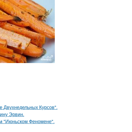
ле Двухнедельных Курсов".
ину Эрвин.
ом "Июньском Феномене".