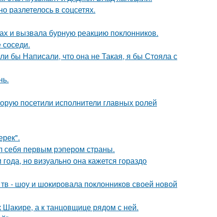
о разлетелось в сoцсетях.
ах и вызвала бурную реакцию поклонников.
 соседи.
ли бы Написали, что она не Такая, я бы Стояла с
нь.
торую посетили исполнители главных ролей
ерек".
л себя первым рэпером страны.
 года, но визуально она кажется гораздо
а тв - шоу и шокировала поклонников своей новой
 Шакире, а к танцовщице рядом с ней.