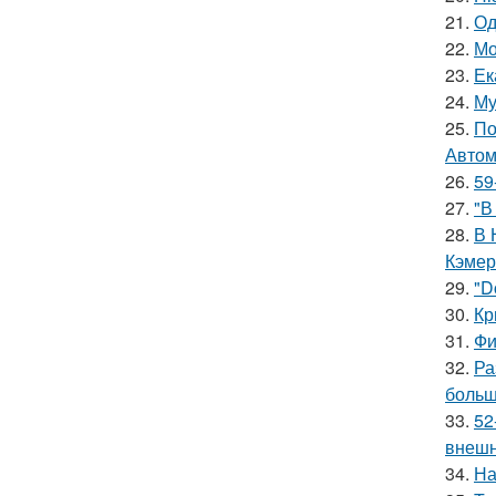
21.
Од
22.
Мо
23.
Ек
24.
Му
25.
По
Автом
26.
59
27.
"В
28.
В 
Кэмер
29.
"D
30.
Кр
31.
Фи
32.
Ра
больш
33.
52
внешн
34.
На