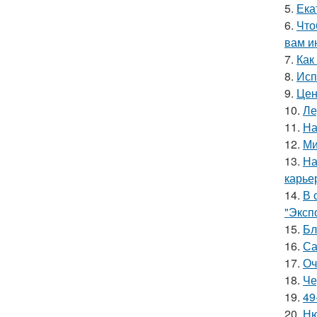
5.
Ека
6.
Что
вам и
7.
Как
8.
Исп
9.
Цен
10.
Ле
11.
На
12.
Ми
13.
На
карье
14.
В 
"Эксп
15.
Бл
16.
Са
17.
Оч
18.
Че
19.
49
20.
Ню