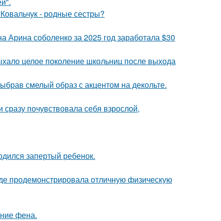
й".
 Ковальчук - родные сестры?
а Арина соболенко за 2025 год заработала $30
дыхало целое поколение школьниц после выхода
ыбрав смелый образ с акцентом на декольте.
и сразу почувствовала себя взрослой,
одился запертый ребенок.
где продемонстрировала отличную физическую
ние фена.