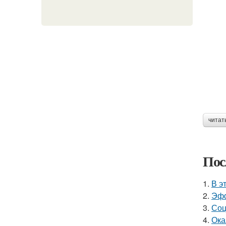
читат
Пос
1.
В э
2.
Эфф
3.
Соц
4.
Ока