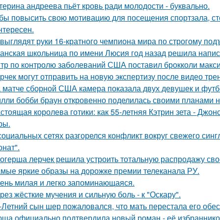
терина андреева пьёт кровь ради молодости - буквально.
бы повысить свою мотивацию для посещения спортзала, сто
нтересен.
 выглядят руки 16-кратного чемпиона мира по строгому под
анская школьница по имени Люсия год назад решила напис
тр по контролю заболеваний США поставил брокколи макс
рчек могут отправить на новую экспертизу после видео трен
 матче сборной США камера показала двух девушек и футб
лли бобби браун откровенно поделилась своими планами н
стоящая королева готики: как 55-летняя Кэтрин зета - Джон
ры.
социальных сетях разгорелся конфликт вокруг свежего син
онат".
огерша лерчек решила устроить тотальную распродажу сво
мые яркие образы на дорожке премии телеканала РУ.
ень милая и легко запоминающаяся.
рез жёсткие мучения и сильную боль - к "Оскару".
-Летний сын шер пожаловался, что мать перестала его обес
ша официально подтвердила новый роман - её избранником