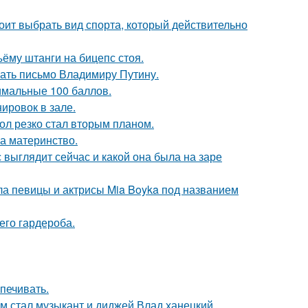
ит выбрать вид спорта, который действительно
ъёму штанги на бицепс стоя.
ать письмо Владимиру Путину.
имальные 100 баллов.
ировок в зале.
ол резко стал вторым планом.
а материнство.
с выглядит сейчас и какой она была на заре
гла певицы и актрисы Mia Boyka под названием
его гардероба.
печивать.
 стал музыкант и диджей Влад ханецкий.