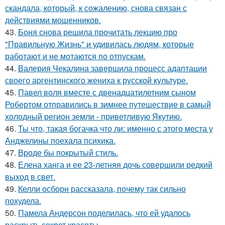
скандала, который, к сожалению, снова связан с
действиями мошенников.
43.
Боня снова решила прочитать лекцию про
"Правильную Жизнь" и удивилась людям, которые
работают и не мотаются по отпускам.
44.
Валерия Чекалина завершила процесс адаптации
своего аргентинского жениха к русской культуре.
45.
Павел воля вместе с двенадцатилетним сыном
Робертом отправились в зимнее путешествие в самый
холодный регион земли - приветливую Якутию.
46.
Ты что, такая богачка что ли: именно с этого места у
Анджелины поехала психика.
47.
Вроде бы покрытый стиль.
48.
Елена ханга и ее 23-летняя дочь совершили редкий
выход в свет.
49.
Келли осборн рассказала, почему так сильно
похудела.
50.
Памела Андерсон поделилась, что ей удалось
раскрыть секрет красоты.