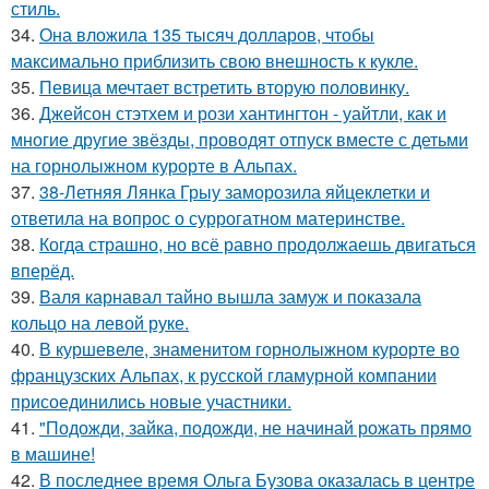
стиль.
34.
Она вложила 135 тысяч долларов, чтобы
максимально приблизить свою внешность к кукле.
35.
Певица мечтает встретить вторую половинку.
36.
Джейсон стэтхем и рози хантингтон - уайтли, как и
многие другие звёзды, проводят отпуск вместе с детьми
на горнолыжном курорте в Альпах.
37.
38-Летняя Лянка Грыу заморозила яйцеклетки и
ответила на вопрос о суррогатном материнстве.
38.
Когда страшно, но всё равно продолжаешь двигаться
вперёд.
39.
Валя карнавал тайно вышла замуж и показала
кольцо на левой руке.
40.
В куршевеле, знаменитом горнолыжном курорте во
французских Альпах, к русской гламурной компании
присоединились новые участники.
41.
"Подожди, зайка, подожди, не начинай рожать прямо
в машине!
42.
В последнее время Ольга Бузова оказалась в центре