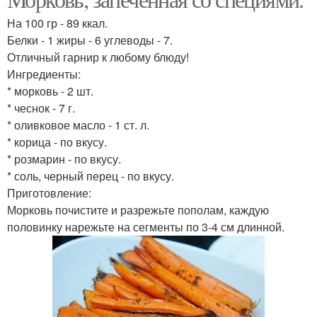
Морковь с сыром
моркови
На 100 гр - 89 ккал.
Белки - 1 жиры - 6 углеводы - 7.
Отличный гарнир к любому блюду!
Ингредиенты:
* морковь - 2 шт.
* чеснок - 7 г.
* оливковое масло - 1 ст. л.
* корица - по вкусу.
* розмарин - по вкусу.
* соль, черный перец - по вкусу.
Приготовление:
Морковь почистите и разрежьте пополам, каждую
половинку нарежьте на сегменты по 3-4 см длинной.