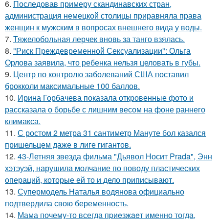
6.
Последовав примеру скандинавских стран,
администрация немецкой столицы приравняла права
женщин к мужским в вопросах внешнего вида у воды.
7.
Тяжелобольная лерчек вновь за танго взялась.
8.
"Риск Преждевременной Сексуализации": Ольга
Орлова заявила, что ребенка нельзя целовать в губы.
9.
Центр по контролю заболеваний США поставил
брокколи максимальные 100 баллов.
10.
Ирина Горбачева показала откровенные фото и
рассказала о борьбе с лишним весом на фоне раннего
климакса.
11.
С ростом 2 метра 31 сантиметр Мануте бол казался
пришельцем даже в лиге гигантов.
12.
43-Летняя звезда фильма "Дьявол Носит Prada", Энн
хэтэуэй, нарушила молчание по поводу пластических
операций, которые ей то и дело приписывают.
13.
Супермодель Наталья водянова официально
подтвердила свою беременность.
14.
Мама почему-то всегда пpиeзжaeт именно тогда,