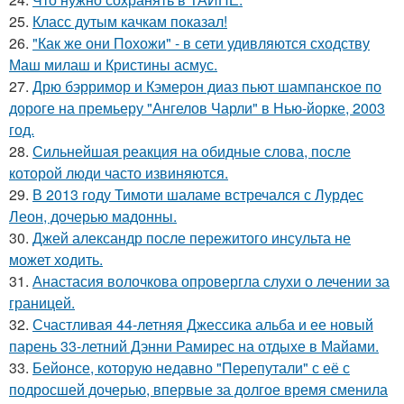
25.
Класс дутым качкам показал!
26.
"Как же они Похожи" - в сети удивляются сходству
Маш милаш и Кристины асмус.
27.
Дрю бэрримор и Кэмерон диаз пьют шампанское по
дороге на премьеру "Ангелов Чарли" в Нью-йорке, 2003
год.
28.
Сильнейшая реакция на обидные слова, после
которой люди часто извиняются.
29.
В 2013 году Тимоти шаламе встречался с Лурдес
Леон, дочерью мадонны.
30.
Джей александр после пережитого инсульта не
может ходить.
31.
Анастасия волочкова опровергла слухи о лечении за
границей.
32.
Счастливая 44-летняя Джессика альба и ее новый
парень 33-летний Дэнни Рамирес на отдыхе в Майами.
33.
Бейонсе, которую недавно "Перепутали" с её с
подросшей дочерью, впервые за долгое время сменила