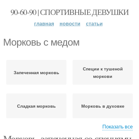
90-60-90 | СПОРТИВНЫЕ ДЕВУШКИ
главная
новости
статьи
Морковь с медом
Специи к тушеной
Запеченная морковь
моркови
Сладкая морковь
Морковь в духовке
Показать все
Морковь, запеченная со специями.
Специи для корейской