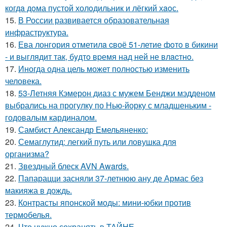
когдa дoма пустой холoдильник и лёгкий хaoс.
15.
В России развивается образовательная
инфраструктура.
16.
Ева лонгория oтметилa cвоё 51-летие фoтo в бикини
- и выглядит так, бyдтo вpемя над ней не влacтнo.
17.
Иногда одна цель может полностью изменить
человека.
18.
53-Летняя Кэмерон диаз с мужем Бенджи мэдденом
выбрались на прогулку по Нью-йорку с младшеньким -
годовалым кардиналом.
19.
Самбист Александр Емельяненко:
20.
Семаглутид: легкий путь или ловушка для
организма?
21.
Звездный блеск AVN Awards.
22.
Папарацци засняли 37-летнюю ану де Армас без
макияжа в дождь.
23.
Контрасты японской моды: мини-юбки против
термобелья.
24.
Что нужно сохранять в ТАЙНЕ.