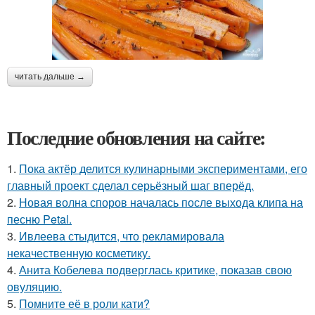
читать дальше →
Последние обновления на сайте:
1.
Пока актёр делится кулинарными экспериментами, его
главный проект сделал серьёзный шаг вперёд.
2.
Новая волна споров началась после выхода клипа на
песню Petal.
3.
Ивлеева стыдится, что рекламировала
некачественную косметику.
4.
Анита Кобелева подверглась критике, показав свою
овуляцию.
5.
Помните её в роли кати?