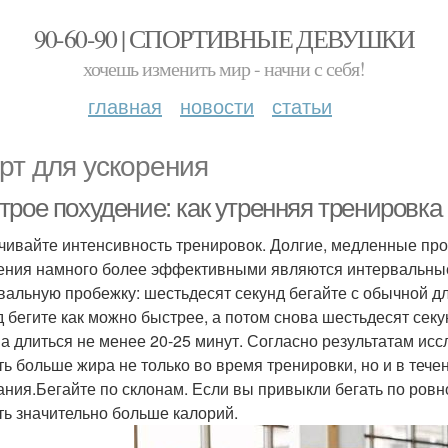
90-60-90 | СПОРТИВНЫЕ ДЕВУШКИ
хочешь изменить мир - начни с себя!
главная
новости
статьи
рт для ускорения
рое похудение: как утренняя тренировка 
чивайте интенсивность тренировок. Долгие, медленные проб
ения намного более эффективными являются интервальные
вальную пробежку: шестьдесят секунд бегайте с обычной дл
д бегите как можно быстрее, а потом снова шестьдесят секу
а длиться не менее 20-25 минут. Согласно результатам ис
ть больше жира не только во время тренировки, но и в тече
ания.Бегайте по склонам. Если вы привыкли бегать по ровн
ть значительно больше калорий.