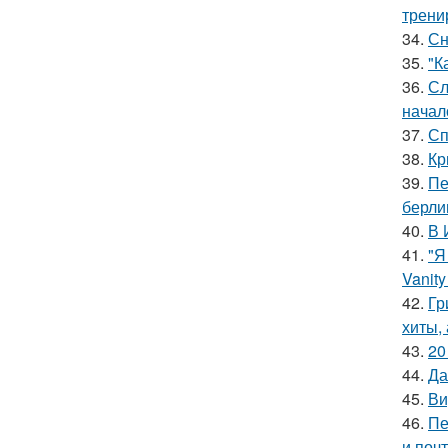
трени
34.
Сн
35.
"К
36.
Сл
начал
37.
Сп
38.
Кр
39.
Пе
берли
40.
В 
41.
"Я
Vanity 
42.
Гр
хиты,
43.
20
44.
Да
45.
Ви
46.
Пе
и поч