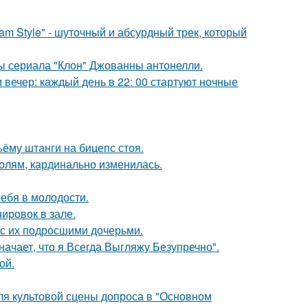
m Style" - шуточный и абсурдный трек, который
ды сериала "Клон" Джованны антонелли.
вечер: каждый день в 22: 00 стартуют ночные
ъёму штанги на бицепс стоя.
олям, кардинально изменилась.
себя в молодости.
ировок в зале.
 с их подросшими дочерьми.
начает, что я Всегда Выгляжу Безупречно".
ой.
для культовой сцены допроса в "Основном