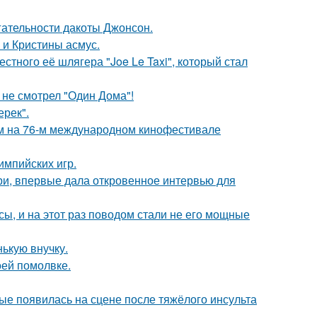
гательности дакоты Джонсон.
 и Кристины асмус.
стного её шлягера "Joe Le Taxi", который стал
 не смотрел "Один Дома"!
ерек".
м на 76-м международном кинофестивале
импийских игр.
ори, впервые дала откровенное интервью для
ы, и на этот раз поводом стали не его мощные
ькую внучку.
оей помолвке.
ые появилась на сцене после тяжёлого инсульта