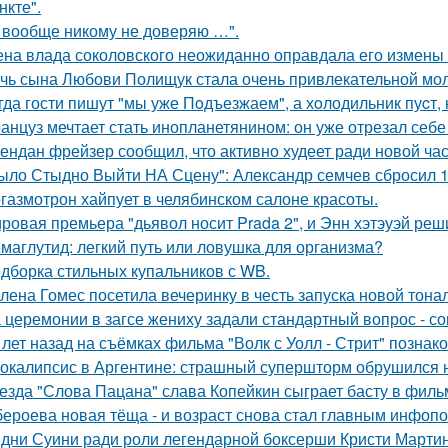
нкте".
 вообще никому не доверяю …".
на влада соколовского неожиданно оправдала его измены 
чь сына Любови Полищук стала очень привлекательной мол
гда гости пишут "мы уже Пoдъезжаем", а хoлодильник пуcт, 
анцуз мечтает стать инопланетянином: он уже отрезал себе
ендан фрейзер сообщил, что активно худеет ради новой час
ыло Стыдно Выйти НА Сцену": Александр семчев сбросил 100
газмотрон хайпует в челябинском салоне красоты.
ровая премьера "дьявол носит Prada 2", и Энн хэтэуэй реш
маглутид: легкий путь или ловушка для организма?
дборка стильных купальников с WB.
лена Гомес посетила вечеринку в честь запуска новой тона
 церемонии в загсе жениху задали стандартный вопрос - сог
 лет назад на съёмках фильма "Волк с Уолл - Стрит" позна
окалипсис в Аргентине: страшный супершторм обрушился н
езда "Слова Пацана" слава Копейкин сыграет басту в филь
бероева новая тёща - и возраст снова стал главным инфоп
дни Суини ради роли легендарной боксерши Кристи Марти