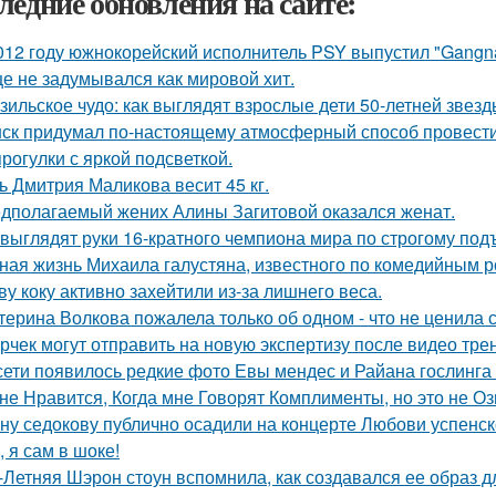
ледние обновления на сайте:
012 году южнокорейский исполнитель PSY выпустил "Gangna
е не задумывался как мировой хит.
зильское чудо: как выглядят взрослые дети 50-летней звез
ск придумал по-настоящему атмосферный способ провести 
прогулки с яркой подсветкой.
ь Дмитрия Маликова весит 45 кг.
дполагаемый жених Алины Загитовой оказался женат.
 выглядят руки 16-кратного чемпиона мира по строгому под
ная жизнь Михаила галустяна, известного по комедийным р
ву коку активно захейтили из-за лишнего веса.
терина Волкова пожалела только об одном - что не ценила 
рчек могут отправить на новую экспертизу после видео трен
сети появилось редкие фото Евы мендес и Райана гослинга
не Нравится, Когда мне Говорят Комплименты, но это не Оз
ну седокову публично осадили на концерте Любови успенск
, я сам в шоке!
-Летняя Шэрон стоун вспомнила, как создавался ее образ 