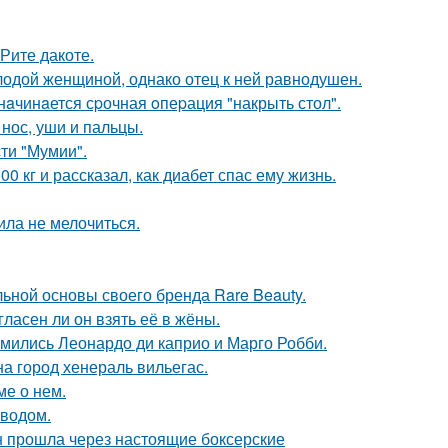
Рите дакоте.
одой женщиной, однако отец к ней равнодушен.
нaчинaется сpочная oпеpация "накрыть стол".
 нос, уши и пальцы.
ти "Мумии".
 кг и рассказал, как диабет спас ему жизнь.
ила не мелочиться.
льной основы своего бренда Rare Beauty.
ласен ли он взять её в жёны.
комились Леонардо ди каприо и Марго Робби.
а город хенераль вильегас.
ме о нем.
оводом.
н прошла через настоящие боксерские