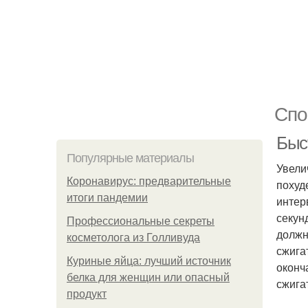
Спо
Быст
Популярные материалы
Увели
Коронавирус: предварительные
похуд
итоги пандемии
интер
секун
Профессиональные секреты
должн
косметолога из Голливуда
сжига
Куриные яйца: лучший источник
оконч
белка для женщин или опасный
сжига
продукт