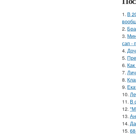
Пос
1.
В 2
вообщ
2.
Бра
3.
Мин
сап - 
4.
Доч
5.
Пре
6.
Как
7.
Лич
8.
Кла
9.
Ека
10.
Ле
11.
В 
12.
"М
13.
Ан
14.
Да
15.
68