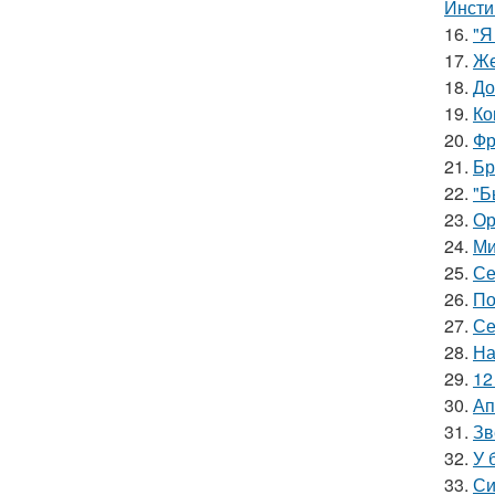
Инсти
16.
"Я
17.
Же
18.
До
19.
Ко
20.
Фр
21.
Бр
22.
"Б
23.
Ор
24.
Ми
25.
Се
26.
По
27.
Се
28.
На
29.
12
30.
Ап
31.
Зв
32.
У 
33.
Си