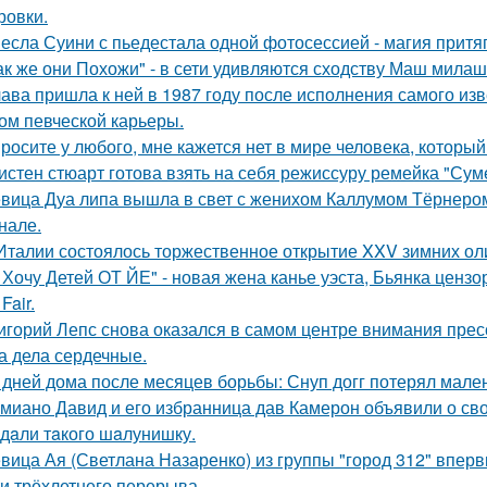
ровки.
есла Суини с пьедестала одной фотосессией - магия притя
ак же они Похожи" - в сети удивляются сходству Маш милаш
ава пришла к ней в 1987 году после исполнения самого изве
ом певческой карьеры.
росите у любого, мне кажется нет в мире человека, который
истен стюарт готова взять на себя режиссуру ремейка "Сум
вица Дуа липа вышла в свет с женихом Каллумом Тёрнеро
нале.
Италии состоялось торжественное открытие XXV зимних ол
 Хочу Детей ОТ ЙЕ" - новая жена канье уэста, Бьянка ценз
Fair.
игорий Лепс снова оказался в самом центре внимания пресс
 а дела сердечные.
 дней дома после месяцев борьбы: Снуп догг потерял мален
миано Давид и его избранница дав Камерон объявили о св
дaли тaкого шaлунишку.
вица Ая (Светлана Назаренко) из группы "город 312" вперв
ти трёхлетнего перерыва.