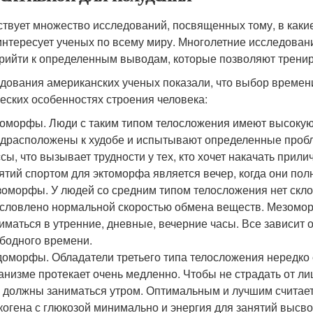
твует множество исследований, посвященных тому, в какие
интересует ученых по всему миру. Многолетние исследовани
прийти к определенным выводам, которые позволяют трени
дования американских ученых показали, что выбор времен
еских особенностях строения человека:
оморфы. Люди с таким типом телосложения имеют высокую
драсположены к худобе и испытывают определенные пробл
сы, что вызывает трудности у тех, кто хочет накачать при
ятий спортом для эктоморфа является вечер, когда они полн
оморфы. У людей со средним типом телосложения нет склонно
словлено нормальной скоростью обмена веществ. Мезомор
иматься в утренние, дневные, вечерние часы. Все зависит
бодного времени.
оморфы. Обладатели третьего типа телосложения нередко 
анизме протекает очень медленно. Чтобы не страдать от л
 должны заниматься утром. Оптимальным и лучшим считается
когена с глюкозой минимально и энергия для занятий высв