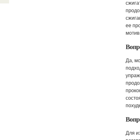
сжига
продо
сжига
ее пр
мотив
Вопр
Да, м
подхо
упраж
продо
проко
состо
похуд
Вопр
Для и