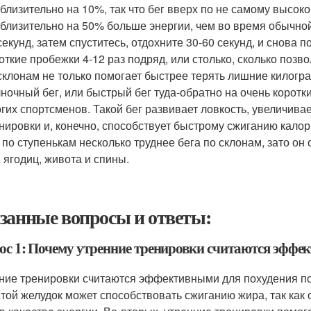
близительно на 10%, так что бег вверх по не самому высоко
близительно на 50% больше энергии, чем во время обычной 
секунд, затем спуститесь, отдохните 30-60 секунд, и снова 
откие пробежки 4-12 раз подряд, или столько, сколько позв
склонам не только помогает быстрее терять лишние килогр
ночный бег, или быстрый бег туда-обратно на очень коротк
гих спортсменов. Такой бег развивает ловкость, увеличивае
нировки и, конечно, способствует быстрому сжиганию калор
 по ступенькам несколько труднее бега по склонам, зато о
, ягодиц, живота и спины.
занные вопросы и ответы:
ос 1: Почему утренние тренировки считаются эффе
ние тренировки считаются эффективными для похудения по
стой желудок может способствовать сжиганию жира, так ка