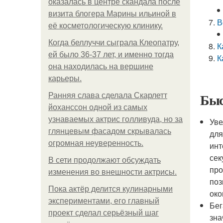
оказалась в центре скандала после
визита блогера Марины ильиной в
В
её косметологическую клинику.
Когда беллуччи сыграла Клеопатру,
К
ей было 36-37 лет, и именно тогда
К
она находилась на вершине
карьеры.
Быс
Ранняя слава сделала Скарлетт
йоханссон одной из самых
узнаваемых актрис голливуда, но за
Уве
глянцевым фасадом скрывалась
для
огромная неуверенность.
инт
сек
В сети продолжают обсуждать
про
изменения во внешности актрисы.
поз
Пока актёр делится кулинарными
око
экспериментами, его главный
Бег
проект сделал серьёзный шаг
зна