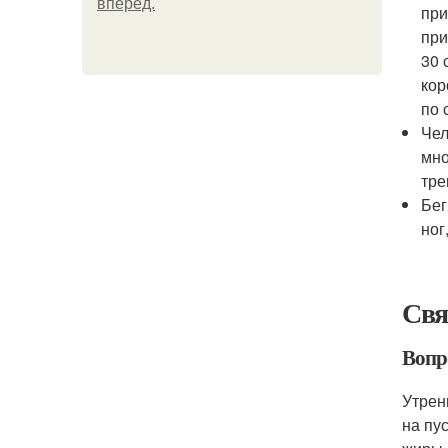
вперёд.
при
при
30 
кор
по 
Чел
мно
тре
Бег
ног
Свя
Вопр
Утрен
на пу