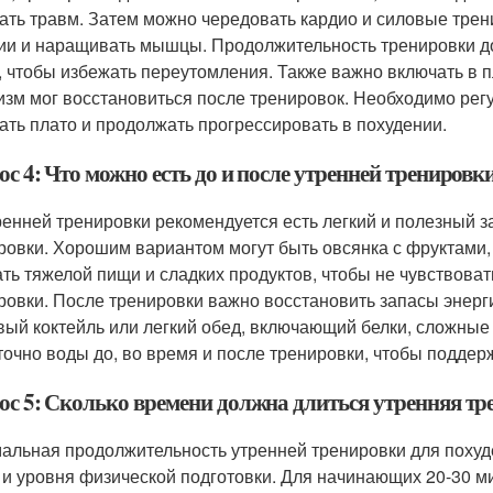
ать травм. Затем можно чередовать кардио и силовые тре
ии и наращивать мышцы. Продолжительность тренировки до
, чтобы избежать переутомления. Также важно включать в п
изм мог восстановиться после тренировок. Необходимо рег
ать плато и продолжать прогрессировать в похудении.
с 4: Что можно есть до и после утренней тренировк
ренней тренировки рекомендуется есть легкий и полезный з
ровки. Хорошим вариантом могут быть овсянка с фруктами, 
ать тяжелой пищи и сладких продуктов, чтобы не чувствова
ровки. После тренировки важно восстановить запасы энерг
вый коктейль или легкий обед, включающий белки, сложные
точно воды до, во время и после тренировки, чтобы поддер
ос 5: Сколько времени должна длиться утренняя тр
альная продолжительность утренней тренировки для похуд
 и уровня физической подготовки. Для начинающих 20-30 м