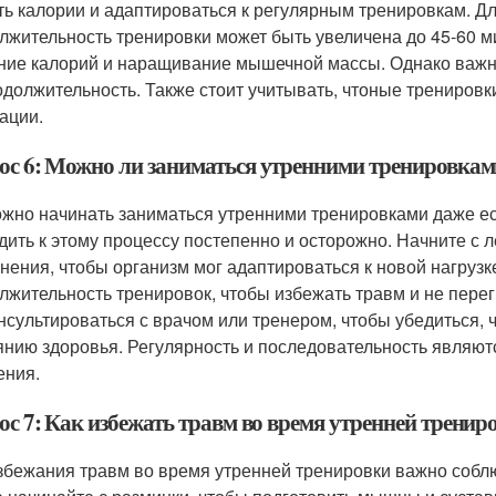
ть калории и адаптироваться к регулярным тренировкам. Д
лжительность тренировки может быть увеличена до 45-60 м
ние калорий и наращивание мышечной массы. Однако важно
одолжительность. Также стоит учитывать, чтоные трениров
ации.
ос 6: Можно ли заниматься утренними тренировками
ожно начинать заниматься утренними тренировками даже ес
дить к этому процессу постепенно и осторожно. Начните с ле
нения, чтобы организм мог адаптироваться к новой нагрузк
лжительность тренировок, чтобы избежать травм и не пере
нсультироваться с врачом или тренером, чтобы убедиться,
янию здоровья. Регулярность и последовательность являю
ения.
ос 7: Как избежать травм во время утренней тренир
збежания травм во время утренней тренировки важно соблю