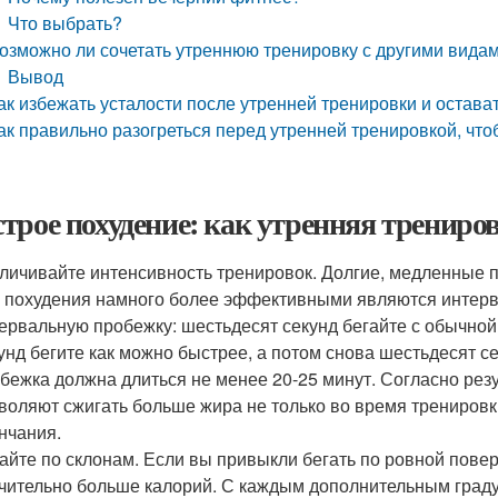
Что выбрать?
озможно ли сочетать утреннюю тренировку с другими видам
Вывод
ак избежать усталости после утренней тренировки и остав
ак правильно разогреться перед утренней тренировкой, чт
трое похудение: как утренняя трениров
личивайте интенсивность тренировок. Долгие, медленные п
 похудения намного более эффективными являются интерв
ервальную пробежку: шестьдесят секунд бегайте с обычной 
унд бегите как можно быстрее, а потом снова шестьдесят с
бежка должна длиться не менее 20-25 минут. Согласно ре
воляют сжигать больше жира не только во время тренировки
нчания.
айте по склонам. Если вы привыкли бегать по ровной повер
чительно больше калорий. С каждым дополнительным граду