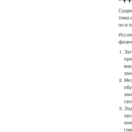
Сущес
тема 
но и 
Иссле
физич
Экт
пре
мас
зан
Мез
обу
зан
сво
Энд
орг
они
гли