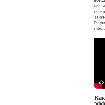
всегд
прави
носит
Также
Регул
гибкос
Как
эфф