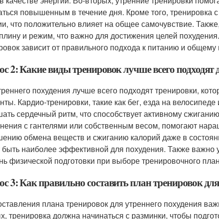
в качестве энергии. Во-вторых, утренние тренировки помог
аться повышенным в течение дня. Кроме того, тренировка с
ии, что положительно влияет на общее самочувствие. Также
плину и режим, что важно для достижения целей похудения
ровок зависит от правильного подхода к питанию и общему
ос 2: Какие виды тренировок лучше всего подходят 
треннего похудения лучше всего подходят тренировки, кото
нты. Кардио-тренировки, такие как бег, езда на велосипеде
ать сердечный ритм, что способствует активному сжиганию
нения с гантелями или собственным весом, помогают нара
ению обмена веществ и сжиганию калорий даже в состояни
 быть наиболее эффективной для похудения. Также важно 
нь физической подготовки при выборе тренировочного план
ос 3: Как правильно составить план тренировок для
оставления плана тренировок для утреннего похудения важ
х, тренировка должна начинаться с разминки, чтобы подгот