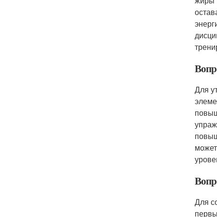
жиры 
остав
энерг
дисци
трени
Вопр
Для у
элеме
повыш
упраж
повыш
может
урове
Вопр
Для с
первы