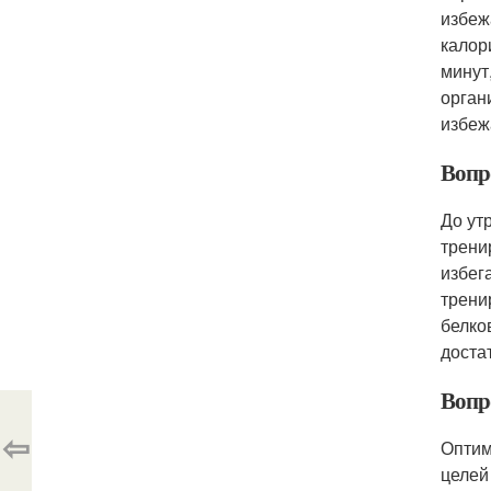
избеж
калор
минут
орган
избеж
Вопро
До ут
трени
избег
трени
белко
доста
Вопр
⇦
Оптим
целей