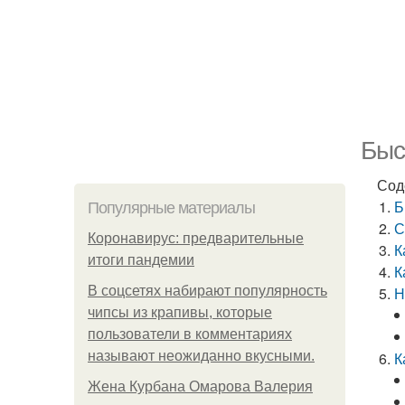
Быс
Сод
Б
Популярные материалы
С
Коронавирус: предварительные
К
итоги пандемии
К
В соцсетях набирают популярность
Н
чипсы из крапивы, которые
пользователи в комментариях
называют неожиданно вкусными.
К
Жена Курбана Омарова Валерия