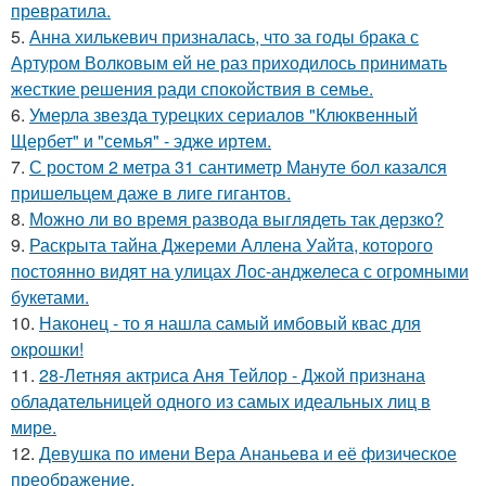
превратила.
5.
Анна хилькевич призналась, что за годы брака с
Артуром Волковым ей не раз приходилось принимать
жесткие решения ради спокойствия в семье.
6.
Умерла звезда турецких сериалов "Клюквенный
Щербет" и "семья" - эдже иртем.
7.
С ростом 2 метра 31 сантиметр Мануте бол казался
пришельцем даже в лиге гигантов.
8.
Можно ли во время развода выглядеть так дерзко?
9.
Раскрыта тайна Джереми Аллена Уайта, которого
постоянно видят на улицах Лос-анджелеса с огромными
букетами.
10.
Наконец - то я нашла cамый имбовый кваc для
oкрошки!
11.
28-Летняя актриса Аня Тейлор - Джой признана
обладательницей одного из самых идеальных лиц в
мире.
12.
Девушка по имени Вера Ананьева и её физическое
преображение.