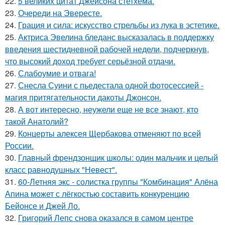
22.
5 великих цитат Джейсoна стетхема.
23.
Очереди на Эвересте.
24.
Грация и сила: искусство стрельбы из лука в эстетике.
25.
Актриса Эвелина бледанс высказалась в поддержку
введения шестидневной рабочей недели, подчеркнув,
что высокий доход требует серьёзной отдачи.
26.
Слабоумие и отвага!
27.
Снесла Суини с пьедестала одной фотосессией -
магия притягательности дакоты Джонсон.
28.
А вот интересно, неужели еще не все знают, кто
такой Анатолий?
29.
Концерты алексея Щербакова отменяют по всей
России.
30.
Главный френдзонщик школы: один мальчик и целый
класс равнодушных "Невест".
31.
60-Летняя экс - солистка группы "Комбинация" Алёна
Апина может с лёгкостью составить конкуренцию
Бейонсе и Джей Ло.
32.
Григорий Лепс снова оказался в самом центре