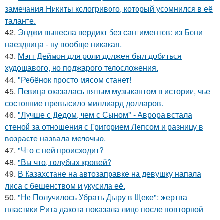
замечания Никиты кологривого, который усомнился в её
таланте.
42.
Энджи вынесла вердикт без сантиментов: из Бони
наездница - ну вообще никакая.
43.
Мэтт Деймон для роли должен был добиться
худощавого, но поджарого телосложения.
44.
"Ребёнок просто мясом станет!
45.
Певица оказалась пятым музыкантом в истории, чье
состояние превысило миллиард долларов.
46.
"Лучше с Дедом, чем с Сыном" - Аврора встала
стеной за отношения с Григорием Лепсом и разницу в
возрасте назвала мелочью.
47.
"Что с ней происходит?
48.
"Вы что, голубых кровей?
49.
В Казахстане на автозаправке на девушку напала
лиса с бешенством и укусила её.
50.
"Не Получилось Убрать Дыру в Щеке": жертва
пластики Рита дакота показала лицо после повторной