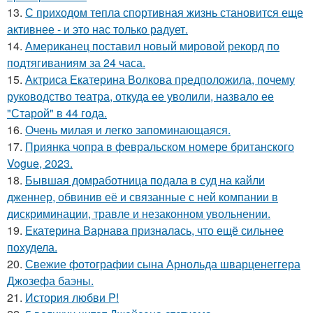
13.
С приходом тепла спортивная жизнь становится еще
активнее - и это нас только радует.
14.
Американец поставил новый мировой рекорд по
подтягиваниям за 24 часа.
15.
Актриса Екатерина Волкова предположила, почему
руководство театра, откуда ее уволили, назвало ее
"Старой" в 44 года.
16.
Очень милая и легко запоминающаяся.
17.
Приянка чопра в февральском номере британского
Vogue, 2023.
18.
Бывшая домработница подала в суд на кайли
дженнер, обвинив её и связанные с ней компании в
дискриминации, травле и незаконном увольнении.
19.
Екатерина Варнава призналась, что ещё сильнее
похудела.
20.
Свежие фотографии сына Арнольда шварценеггера
Джозефа баэны.
21.
История любви P!