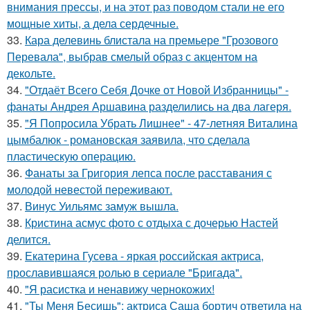
внимания прессы, и на этот раз поводом стали не его
мощные хиты, а дела сердечные.
33.
Кара делевинь блистала на премьере "Грозового
Перевала", выбрав смелый образ с акцентом на
декольте.
34.
"Отдаёт Всего Себя Дочке от Новой Избранницы" -
фанаты Андрея Аршавина разделились на два лагеря.
35.
"Я Попросила Убрать Лишнее" - 47-летняя Виталина
цымбалюк - романовская заявила, что сделала
пластическую операцию.
36.
Фанаты за Григория лепса после расставания с
молодой невестой переживают.
37.
Винус Уильямс замуж вышла.
38.
Кристина асмус фото с отдыха с дочерью Настей
делится.
39.
Екатерина Гусева - яркая российская актриса,
прославившаяся ролью в сериале "Бригада".
40.
"Я расистка и ненавижу чернокожих!
41.
"Ты Меня Бесишь": актриса Саша бортич ответила на