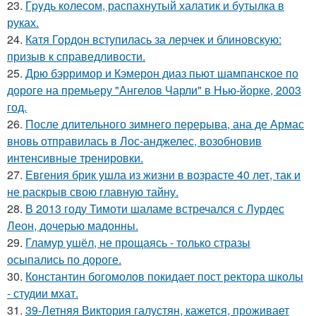
23.
Гpyдь колесом, распахнутый халатик и бутылка в
руках.
24.
Катя Гордон вступилась за лерчек и блиновскую:
призыв к справедливости.
25.
Дрю бэрримор и Кэмерон диаз пьют шампанское по
дороге на премьеру "Ангелов Чарли" в Нью-йорке, 2003
год.
26.
После длительного зимнего перерыва, ана де Армас
вновь отправилась в Лос-анджелес, возобновив
интенсивные тренировки.
27.
Евгения брик ушла из жизни в возрасте 40 лет, так и
не раскрыв свою главную тайну.
28.
В 2013 году Тимоти шаламе встречался с Лурдес
Леон, дочерью мадонны.
29.
Гламур ушёл, не прощаясь - только стразы
осыпались по дороге.
30.
Константин богомолов покидает пост ректора школы
- студии мхат.
31.
39-Летняя Виктория галустян, кажется, проживает