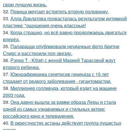
свою лучшую жизнь.
32.
Певица мечтает встретить вторую половинку.
33.
Алла Довлатова похвасталась результатом интимной
пластики: "ощущения очень классные!
34.
Когда страшно, но всё равно продолжаешь двигаться
вперёд.
35.
Папарацци опубликовали неудачные фото бритни
Спирс и расстроили поп-звезду.
36.
Рэпер T - Killah с женой Марией Тарасовой ждут
второго ребенка.
37.
Южноафриканка сенетисив гининдза с 15 лет
страдает от редкого заболевания - гигантомастии.
38.
Миллионер голливуда, который ездит на машине
2003 года.
39.
Она давно вышла за рамки образа Леры и стала
одной из самых узнаваемых и стильных актрис
российского кино и телевидения.
40.
В окрестностях астаны действует группа пушистых
воров.