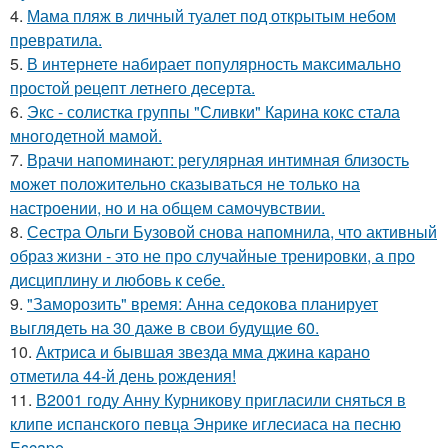
4.
Мама пляж в личный туалет под открытым небом
превратила.
5.
В интернете набирает популярность максимально
простой рецепт летнего десерта.
6.
Экс - солистка группы "Сливки" Карина кокс стала
многодетной мамой.
7.
Врачи напоминают: регулярная интимная близость
может положительно сказываться не только на
настроении, но и на общем самочувствии.
8.
Сестра Ольги Бузовой снова напомнила, что активный
образ жизни - это не про случайные тренировки, а про
дисциплину и любовь к себе.
9.
"Заморозить" время: Анна седокова планирует
выглядеть на 30 даже в свои будущие 60.
10.
Актриса и бывшая звезда мма джина карано
отметила 44-й день рождения!
11.
В2001 году Анну Курникову пригласили сняться в
клипе испанского певца Энрике иглесиаса на песню
Escape.