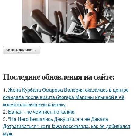
читать дальше →
Последние обновления на сайте:
1.
Жена Курбана Омарова Валерия оказалась в центре
скандала после визита блогера Марины ильиной в её
косметологическую клинику.
2.
Банан - не чемпион по калию.
3.
"На Него Вешались Девушки, а я не Давала
Дотрагиваться": катя Iowa рассказала, как ее добивался
муж.