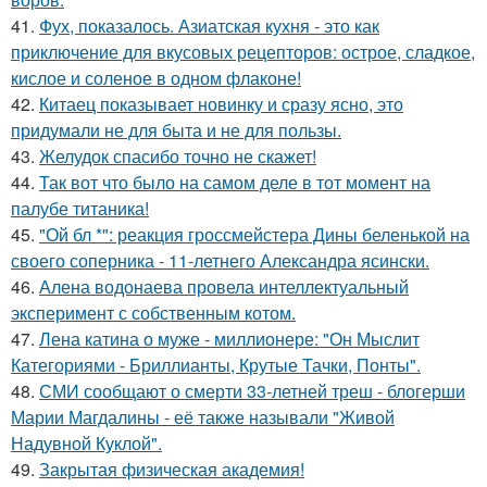
41.
Фух, показалось. Азиатская кухня - это как
приключение для вкусовых рецепторов: острое, сладкое,
кислое и соленое в одном флаконе!
42.
Китаец показывает новинку и сразу ясно, это
придумали не для быта и не для пользы.
43.
Желудок спасибо точно не скажет!
44.
Так вот что было на самом деле в тот момент на
палубе титаника!
45.
"Ой бл *": реакция гроссмейстера Дины беленькой на
своего соперника - 11-летнего Александра ясински.
46.
Алена водонаева провела интеллектуальный
эксперимент с собственным котом.
47.
Лена катина о муже - миллионере: "Он Мыслит
Категориями - Бриллианты, Крутые Тачки, Понты".
48.
СМИ сообщают о смерти 33-летней треш - блогерши
Марии Магдалины - её также называли "Живой
Надувной Куклой".
49.
Закрытая физическая академия!