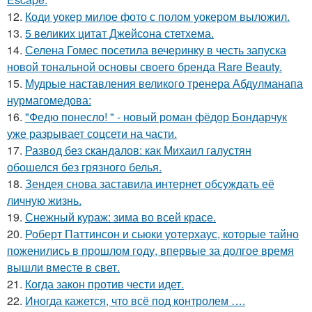
12.
Коди уокер милое фото с полом уокером выложил.
13.
5 великих цитат Джейсoна стетхема.
14.
Селена Гомес посетила вечеринку в честь запуска
новой тональной основы своего бренда Rare Beauty.
15.
Мудрые наставления великого тренера Абдулманапа
нурмагомедова:
16.
"Федю понесло! " - новый роман фёдор Бондарчук
уже разрывает соцсети на части.
17.
Развод без скандалов: как Михаил галустян
обошелся без грязного белья.
18.
Зендея снова заставила интернет обсуждать её
личную жизнь.
19.
Снежный кураж: зима во всей красе.
20.
Роберт Паттинсон и сьюки уотерхаус, которые тайно
поженились в прошлом году, впервые за долгое время
вышли вместе в свет.
21.
Когда закон против чести идет.
22.
Иногда кажется, что всё под контролем ….