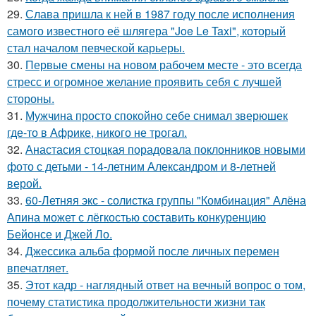
29.
Слава пришла к ней в 1987 году после исполнения
самого известного её шлягера "Joe Le Taxi", который
стал началом певческой карьеры.
30.
Первые смены на новом рабочем месте - это всегда
стресс и огромное желание проявить себя с лучшей
стороны.
31.
Мужчина просто спокойно себе снимал зверюшек
где-то в Африке, никого не трогал.
32.
Анастасия стоцкая порадовала поклонников новыми
фото с детьми - 14-летним Александром и 8-летней
верой.
33.
60-Летняя экс - солистка группы "Комбинация" Алёна
Апина может с лёгкостью составить конкуренцию
Бейонсе и Джей Ло.
34.
Джессика альба формой после личных перемен
впечатляет.
35.
Этот кадр - наглядный ответ на вечный вопрос о том,
почему статистика продолжительности жизни так