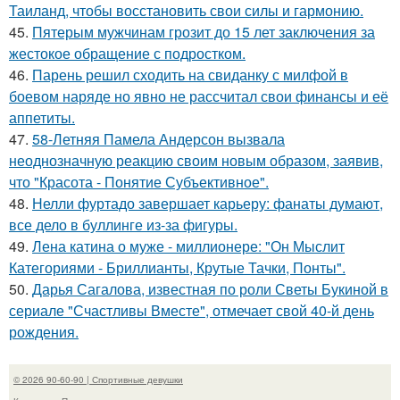
Таиланд, чтобы восстановить свои силы и гармонию.
45.
Пятерым мужчинам грозит до 15 лет заключения за
жестокое обращение с подростком.
46.
Парень решил сходить на свиданку с милфой в
боевом наряде но явно не рассчитал свои финансы и её
аппетиты.
47.
58-Летняя Памела Андерсон вызвала
неоднозначную реакцию своим новым образом, заявив,
что "Красота - Понятие Субъективное".
48.
Нелли фуртадо завершает карьеру: фанаты думают,
все дело в буллинге из-за фигуры.
49.
Лена катина о муже - миллионере: "Он Мыслит
Категориями - Бриллианты, Крутые Тачки, Понты".
50.
Дарья Сагалова, известная по роли Светы Букиной в
сериале "Счастливы Вместе", отмечает свой 40-й день
рождения.
© 2026 90-60-90 | Спортивные девушки