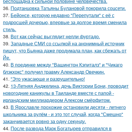
беспощадна к сильной половине человечества.
36.
Подтанцовка Татьяны Булановой покорила соцсети.
37.
Бейонсе, которую недавно "Перепутали" с её с
подросшей дочерью, впервые за долгое время сменила
стиль.
38.
Вот как сейчас выглядит нелли фуртадо.
39.
Западные СМИ со ссылкой на анонимный источник
пишут, что Бьянка даже продумала план, как сбежать от
Йе.
40.
В поединке между "Вашингтон Кэпиталз" и "Чикаго
блэкхокс" получил травму Александр Овечкин.
41.
"Это ужасающе и разрушительно!
42.
13-Летняя Анджелина, дочь Виктории Бони, проводит
новогодние каникулы в Таиланде вместе с папой -
ирландским миллиардером Алексом смёрфитом.
43.
В Ярославле прохожие остановили десяти - летнего
школьника за рулём - и это тот случай, когда "Смешно"
заканчивается ровно за одну секунду.
44.
После развода Марк Богатырев отправился в