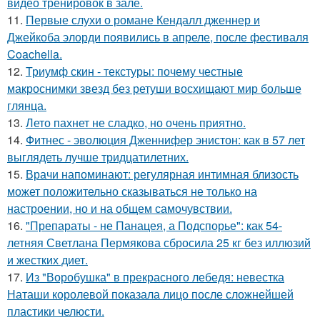
видео тренировок в зале.
11.
Первые слухи о романе Кендалл дженнер и
Джейкоба элорди появились в апреле, после фестиваля
Coachella.
12.
Триумф скин - текстуры: почему честные
макроснимки звезд без ретуши восхищают мир больше
глянца.
13.
Лето пахнет не сладко, но очень приятно.
14.
Фитнес - эволюция Дженнифер энистон: как в 57 лет
выглядеть лучше тридцатилетних.
15.
Врачи напоминают: регулярная интимная близость
может положительно сказываться не только на
настроении, но и на общем самочувствии.
16.
"Препараты - не Панацея, а Подспорье": как 54-
летняя Светлана Пермякова сбросила 25 кг без иллюзий
и жестких диет.
17.
Из "Воробушка" в прекрасного лебедя: невестка
Наташи королевой показала лицо после сложнейшей
пластики челюсти.