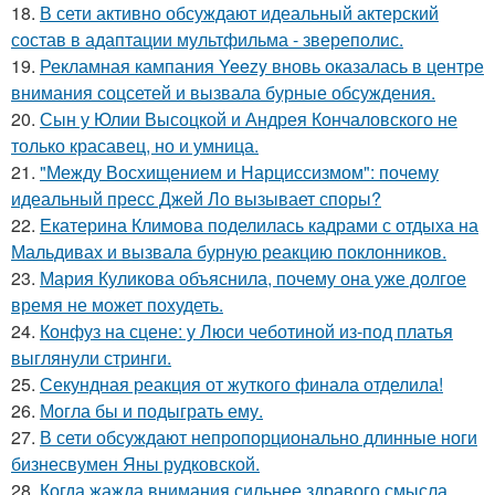
18.
В сети активно обсуждают идеальный актерский
состав в адаптации мультфильма - звереполис.
19.
Рекламная кампания Yeezy вновь оказалась в центре
внимания соцсетей и вызвала бурные обсуждения.
20.
Сын у Юлии Высоцкой и Андрея Кончаловского не
только красавец, но и умница.
21.
"Между Восхищением и Нарциссизмом": почему
идеальный пресс Джей Ло вызывает споры?
22.
Екатерина Климова поделилась кадрами с отдыха на
Мальдивах и вызвала бурную реакцию поклонников.
23.
Мария Куликова объяснила, почему она уже долгое
время не может похудеть.
24.
Конфуз на сцене: у Люси чеботиной из-под платья
выглянули стринги.
25.
Секундная реакция от жуткого финала отделила!
26.
Могла бы и подыграть ему.
27.
В сети обсуждают непропорционально длинные ноги
бизнесвумен Яны рудковской.
28.
Когда жажда внимания сильнее здравого смысла.