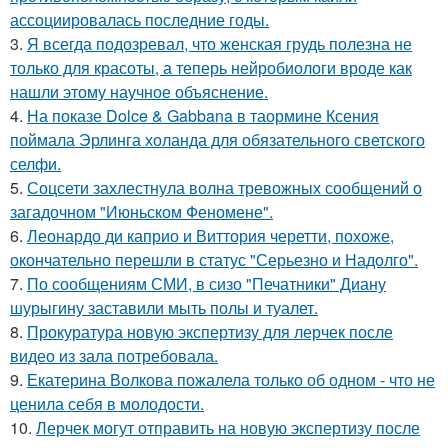
ассоциировалась последние годы.
3.
Я всегда подозревал, что женская грудь полезна не
только для красоты, а теперь нейробиологи вроде как
нашли этому научное объяснение.
4.
На показе Dolce & Gabbana в таормине Ксения
поймала Эрлинга холанда для обязательного светского
селфи.
5.
Соцсети захлестнула волна тревожных сообщений о
загадочном "Июньском Феномене".
6.
Леонардо ди каприо и Виттория черетти, похоже,
окончательно перешли в статус "Серьезно и Надолго".
7.
По сообщениям СМИ, в сизо "Печатники" Диану
шурыгину заставили мыть полы и туалет.
8.
Прокуратура новую экспертизу для лерчек после
видео из зала потребовала.
9.
Екатерина Волкова пожалела только об одном - что не
ценила себя в молодости.
10.
Лерчек могут отправить на новую экспертизу после