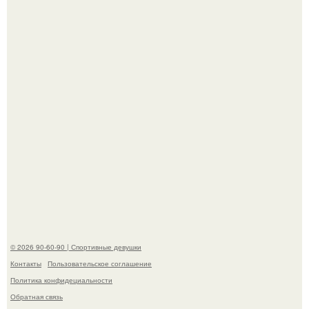
американского моделинга и главным воплощением
естественной привлекательности.
Талант - как и хорошие гены - часто передается по
наследству.
© 2026 90-60-90 | Спортивные девушки
Контакты
Пользовательское соглашение
Политика конфидециальности
Обратная связь