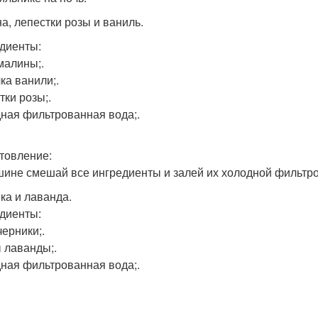
а, лепестки розы и ваниль.
диенты:
 малины;.
ка ванили;.
тки розы;.
ная фильтрованная вода;.
товление:
шине смешай все ингредиенты и залей их холодной фильтро
ка и лаванда.
диенты:
черники;.
 лаванды;.
ная фильтрованная вода;.