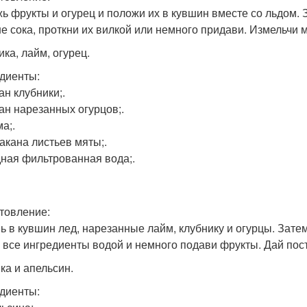
ь фрукты и огурец и положи их в кувшин вместе со льдом. 
е сока, проткни их вилкой или немного придави. Измельчи м
ика, лайм, огурец.
диенты:
ан клубники;.
кан нарезанных огурцов;.
а;.
такана листьев мяты;.
ная фильтрованная вода;.
товление:
ь в кувшин лед, нарезанные лайм, клубнику и огурцы. Затем
 все ингредиенты водой и немного подави фрукты. Дай пос
ка и апельсин.
диенты: