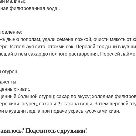
кан малины;.
ная фильтрованная вода;.
товление:
жь дыню пополам, удали семена ложкой, очисти мякоть от 
ере. Используя сито, отожми сок. Перелей сок дыни в кувши
мешай в нем сахар до полного растворения. Перелей лаймо
 огурец.
диенты:
щенных киви;.
щенный большой огурец; сахар по вкусу; холодная фильтро
ере киви, огурец, сахар и 2 стакана воды. Затем перелей эт
и в кувшин лед, а при подаче укрась кусочками киви.
авилось? Поделитесь с друзьями!