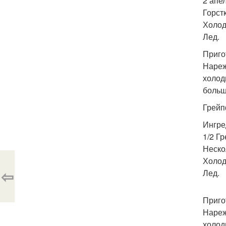
2 апел
Горстк
Холод
Лед.
Приго
Нареж
холод
больш
Грейп
Ингре
1/2 Г
Неско
Холод
⇦
Лед.
Приго
Нареж
холод