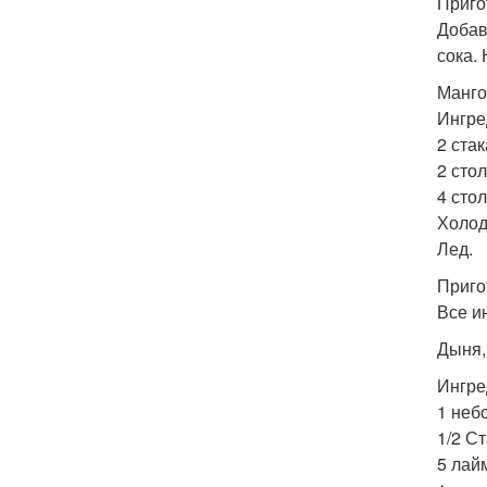
Приго
Добав
сока.
Манго
Ингре
2 ста
2 сто
4 сто
Холод
Лед.
Приго
Все и
Дыня,
Ингре
1 неб
1/2 Ст
5 лай