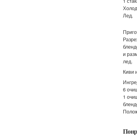
1 ста
Холод
Лед.
Приго
Разре
бленд
и раз
лед.
Киви и
Ингре
6 очи
1 очи
бленд
Полож
Понр