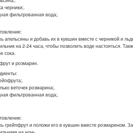
ьсина;.
а черники;.
ная фильтрованная вода;.
товление:
ь апельсины и добавь их в кувшин вместе с черникой и льд
ильник на 2-24 часа, чтобы позволить воде настояться. Так
е сока.
фрут и розмарин.
диенты:
рейпфрута;.
лько веточек розмарина;.
ная фильтрованная вода;.
товление:
ь грейпфрут и положи его в кувшин вместе розмарином. За
ильнике на ночь.