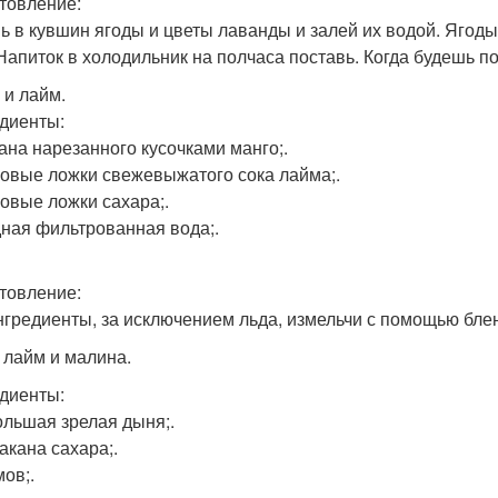
товление:
ь в кувшин ягоды и цветы лаванды и залей их водой. Ягод
 Напиток в холодильник на полчаса поставь. Когда будешь по
 и лайм.
диенты:
кана нарезанного кусочками манго;.
ловые ложки свежевыжатого сока лайма;.
ловые ложки сахара;.
ная фильтрованная вода;.
товление:
нгредиенты, за исключением льда, измельчи с помощью блен
 лайм и малина.
диенты:
ольшая зрелая дыня;.
акана сахара;.
мов;.