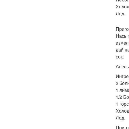
Холод
Лед.
Приго
Насып
измел
дай н
сок.
Апель
Ингре
2 бол
1 лимо
1/2 Б
1 гор
Холод
Лед.
Приго