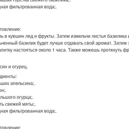
ная фильтрованная вода;.
товление:
ь в кувшин лед и фрукты. Затем измельчи листья базилика и 
ьченный базилик будет лучше отдавать свой аромат. Затем
апитку настояться около 1 часа. Также можешь проткнуть ф
син и огурец.
диенты:
ьших апельсина;.
н;.
ольшого огурца;.
сть свежей мяты;.
ная фильтрованная вода;.
товление: