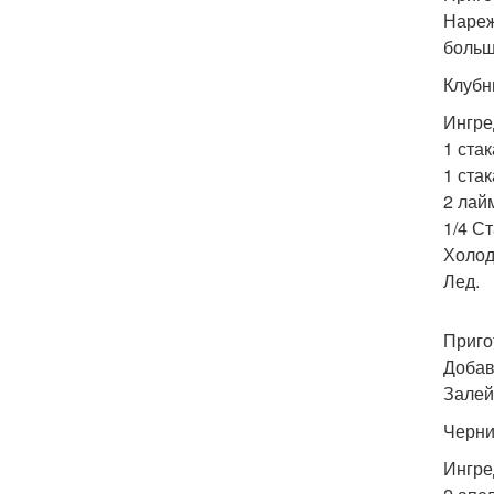
Нареж
больш
Клубн
Ингре
1 стак
1 ста
2 лайм
1/4 С
Холод
Лед.
Приго
Добав
Залей
Черни
Ингре