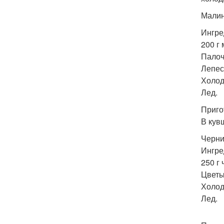
Малин
Ингре
200 г
Палоч
Лепес
Холод
Лед.
Приго
В кув
Черни
Ингре
250 г 
Цветы
Холод
Лед.