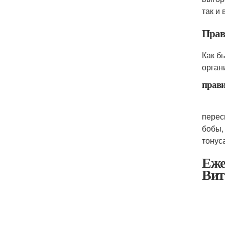
так и
Прав
Как б
орган
прав
перес
бобы,
тонус
Еже
Вит