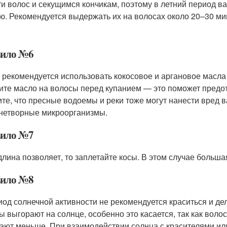
ти волос и секущимся кончикам, поэтому в летний период 
ю. Рекомендуется выдержать их на волосах около 20–30 ми
ило №6
 рекомендуется использовать кокосовое и аргановое масла 
ите масло на волосы перед купанием — это поможет предот
те, что пресные водоемы и реки тоже могут нанести вред в
нетворные микроорганизмы.
ило №7
длина позволяет, то заплетайте косы. В этом случае больша
ило №8
иод солнечной активности не рекомендуется краситься и дел
ы выгорают на солнце, особенно это касается, так как вол
ают меньше. При взаимодействии солнца с красителями или