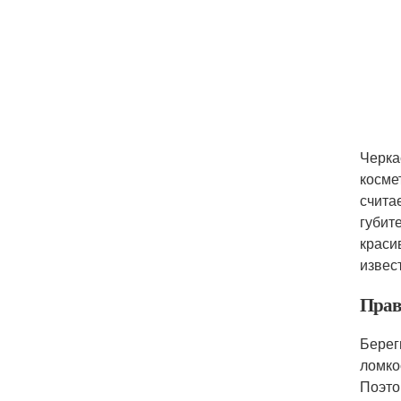
Черка
косме
счита
губит
краси
извес
Прав
Берег
ломко
Поэто