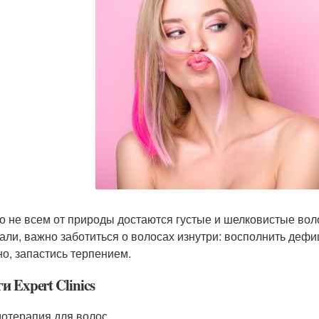
о не всем от природы достаются густые и шелковистые вол
али, важно заботиться о волосах изнутри: восполнить дефи
но, запастись терпением.
и Expert Clinics
отерапия для волос