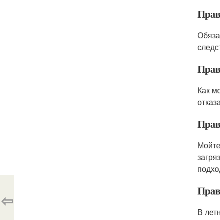
Прав
Обяза
следс
Прав
Как м
отказ
Прав
Мойте
загря
подхо
Прав
⇦
В лет