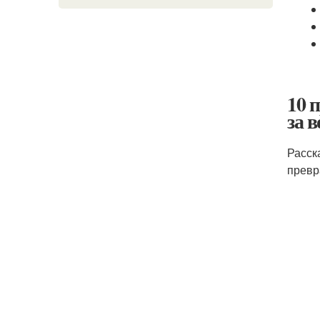
10 
за 
Расск
превр