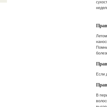
сухос
недел
Прав
Летом
нанос
Помни
болез
Прав
Если 
Прав
В пер
волос
выгор