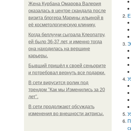
Жена Курбана Омарова Валерия
оказалась в центре скандала после
Е
визита блогера Марины ильиной в
её косметологическую клинику.
Когда беллуччи сыграла Клеопатру,
ей было 36-37 лет, и именно тогда
Э
она находилась на вершине
карьеры.
Бывший пришёл к своей сеньорите
и потребовал вернуть все подарки.
У
В сети вирусится ролик под
трендом "Как мы Изменились за 20
лет".
В сети продолжают обсуждать
У
изменения во внешности актрисы.
П
с