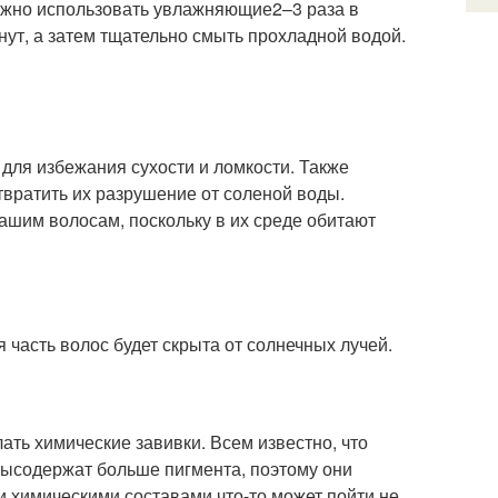
важно использовать увлажняющие2–3 раза в
нут, а затем тщательно смыть прохладной водой.
для избежания сухости и ломкости. Также
вратить их разрушение от соленой воды.
ашим волосам, поскольку в их среде обитают
я часть волос будет скрыта от солнечных лучей.
ать химические завивки. Всем известно, что
осысодержат больше пигмента, поэтому они
 химическими составами что-то может пойти не