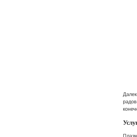
Далек
радов
конеч
Услуг
Плазм