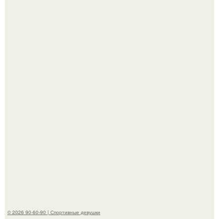
Сергей Лазарев купил квартиру в Майами за 1 миллион
долларов.
"Я уже год Пытаюсь Просто Выжить": Анна седокова
разрыдалась из-за жесткой травли и проклятий в сети.
© 2026 90-60-90 | Спортивные девушки