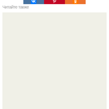
Читайте также
Мятный лимонад. - 2 лимона.
Пока актёр делится кулинарными экспериментами, его
главный проект сделал серьёзный шаг вперёд.