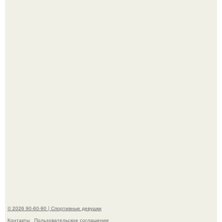
К началу 1980-х Кристи бринкли стала лицом
американского моделинга и главным воплощением
естественной привлекательности.
Талант - как и хорошие гены - часто передается по
наследству.
© 2026 90-60-90 | Спортивные девушки
Контакты
Пользовательское соглашение