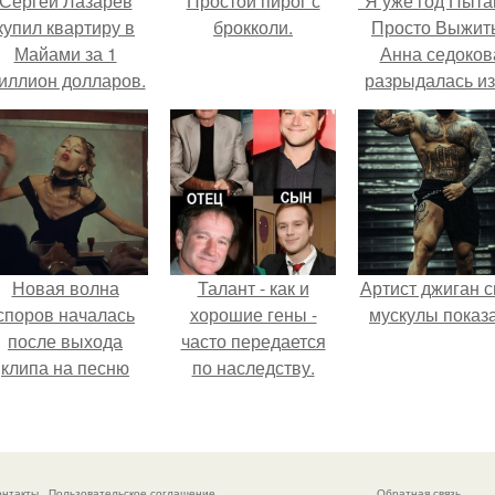
Сергей Лазарев
Простой пирог с
"Я уже год Пыт
купил квартиру в
брокколи.
Просто Выжить
Майами за 1
Анна седоков
иллион долларов.
разрыдалась из
жесткой травли
проклятий в се
Новая волна
Талант - как и
Артист джиган с
споров началась
хорошие гены -
мускулы показа
после выхода
часто передается
клипа на песню
по наследству.
Petal.
онтакты
Пользовательское соглашение
Обратная связь