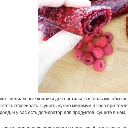
ают специальные коврики для пастилы, я использую обычны
аетесь отклеивать. Сушить нужно минимум 4 часа при темпе
роед, и у вас есть дегидратор для продуктов, сушите в нем, 
 сушки сворачиваю рулетиками и нарезаю. В том случае, е