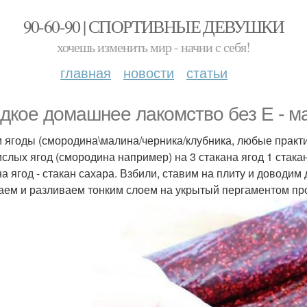
90-60-90 | СПОРТИВНЫЕ ДЕВУШКИ
хочешь изменить мир - начни с себя!
главная
новости
статьи
дкое домашнее лакомство без Е - м
 ягоды (смородина\малина/черника/клубника, любые практи
ислых ягод (смородина например) на 3 стакана ягод 1 стакан
на ягод - стакан сахара. Взбили, ставим на плиту и доводи
аем и разливаем тонким слоем на укрытый пергаментом про