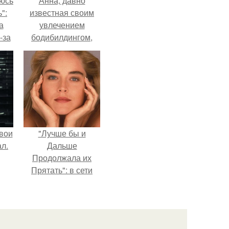
аюсь
Анна, давно
":
известная своим
а
увлечением
-за
бодибилдингом,
 и
впервые
ти.
попробовала себя
в роли модели.
вои
"Лучше бы и
л.
Дальше
Продолжала их
Прятать": в сети
обсудили
внешность сыновей
Шерон стоун.