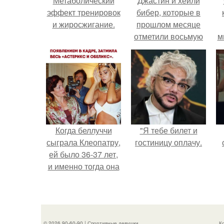
Метаболический
Джастин и хейли
эффект тренировок
бибер, которые в
и жиросжигание.
прошлом месяце
отметили восьмую
м
годовщину
помолвки, показали
новые фото с
совместного
отдыха.
Когда беллуччи
"Я тебе билет и
сыграла Клеопатру,
гостиницу оплачу.
ей было 36-37 лет,
и именно тогда она
находилась на
вершине карьеры.
© 2026 90-60-90 | Спортивные девушки
К