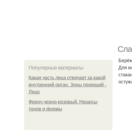
Сла
Берём
Для к
Популярные материалы
стака
Какая часть лица отвечает за какой
остуж
внутренний орган. Зоны проекций -
Лицо
Френч черно-розовый. Нюансы
тонов и формы