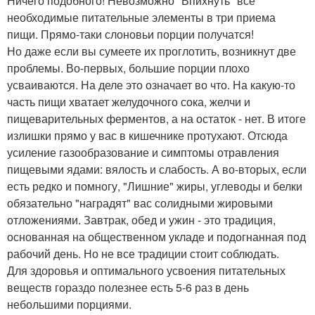
Ничего подобного! Невозможно "Впихнуть" все
необходимые питательные элементы в три приема
пищи. Прямо-таки слоновьи порции получатся!
Но даже если вы сумеете их проглотить, возникнут две
проблемы. Во-первых, большие порции плохо
усваиваются. На деле это означает во что. На какую-то
часть пищи хватает желудочного сока, желчи и
пищеварительных ферментов, а на остаток - нет. В итоге
излишки прямо у вас в кишечнике протухают. Отсюда
усиление газообразование и симптомы отравления
пищевыми ядами: вялость и слабость. А во-вторых, если
есть редко и помногу, "Лишние" жиры, углеводы и белки
обязательно "наградят" вас солидными жировыми
отложениями. Завтрак, обед и ужин - это традиция,
основанная на общественном укладе и подогнанная под
рабочий день. Но не все традиции стоит соблюдать.
Для здоровья и оптимального усвоения питательных
веществ гораздо полезнее есть 5-6 раз в день
небольшими порциями.