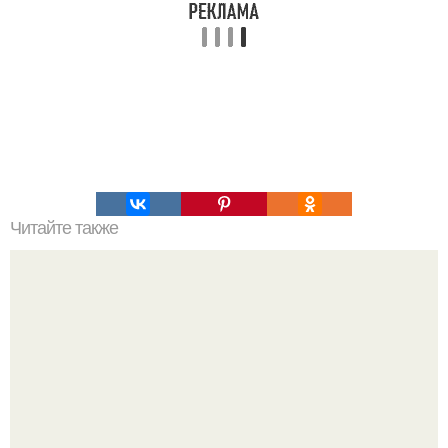
Читайте также
Вкусные тортики без вреда для фигуры: 5 рецептов?