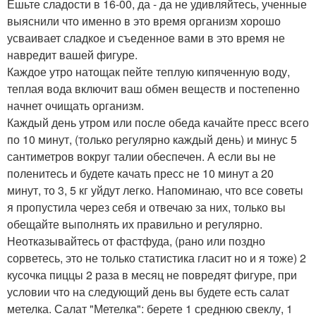
Ешьте сладости в 16-00, да - да не удивляйтесь, ученные
выяснили что именно в это время организм хорошо
усваивает сладкое и съеденное вами в это время не
навредит вашей фигуре.
Каждое утро натощак пейте теплую кипяченную воду,
теплая вода включит ваш обмен веществ и постепенно
начнет очищать организм.
Каждый день утром или после обеда качайте пресс всего
по 10 минут, (только регулярно каждый день) и минус 5
сантиметров вокруг талии обеспечен. А если вы не
поленитесь и будете качать пресс не 10 минут а 20
минут, то 3, 5 кг уйдут легко. Напоминаю, что все советы
я пропустила через себя и отвечаю за них, только вы
обещайте выполнять их правильно и регулярно.
Неотказывайтесь от фастфуда, (рано или поздно
сорветесь, это не только статистика гласит но и я тоже) 2
кусочка пиццы 2 раза в месяц не повредят фигуре, при
условии что на следующий день вы будете есть салат
метелка. Салат "Метелка": берете 1 среднюю свеклу, 1