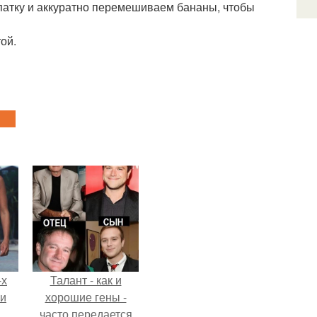
патку и аккуратно перемешиваем бананы, чтобы
ой.
-х
Талант - как и
ли
хорошие гены -
часто передается