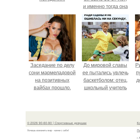
и именно тогда она
находилась на
вершине карьеры.
Заседание по делу
До мировой славы
Р
сони мармеладовой
ее пытались увлечь
п
на позитивных
баскетболом: отец,
д
вайбах прошло.
школьный учитель
физкультуры и
поклонник этой
игры, записал дочь
в секцию.
© 2026 90-60-90 | Спортивные девушки
К
П
Хочешь изменить мир - начни с себя!
г.