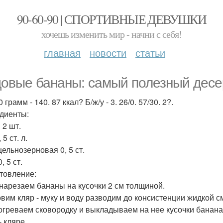
90-60-90 | СПОРТИВНЫЕ ДЕВУШКИ
хочешь изменить мир - начни с себя!
главная
новости
статьи
овые бананы: самый полезный десе
 грамм - 140. 87 ккал? Б/ж/у - 3. 26/0. 57/30. 2?.
диенты:
 2 шт.
 5 ст. л.
цельнозерновая 0, 5 ст.
, 5 ст.
товление:
 нарезаем бананы на кусочки 2 см толщиной.
товим кляр - муку и воду разводим до консистенции жидкой с
зогреваем сковородку и выкладываем на нее кусочки банана
- кляре.