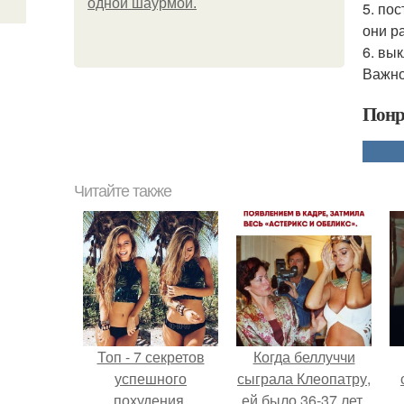
одной шаурмой.
5. по
они р
6. вы
Важно
Понр
Читайте также
Топ - 7 секретов
Когда беллуччи
успешного
сыграла Клеопатру,
похудения.
ей было 36-37 лет,