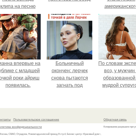
клипа на песню
американског
Petal.
моделинга и
главным
воплощение
естественно
привлекательно
ианна впервые на
Больничный
По словам эксп
ублике с младшей
окончен: лерчек
воз, у мужчин 
очкой роки айриш
снова пытаются
образованной
появилась.
загнать под
мудрой супруг
домашний арест из-
вероятность
за вояжа в питер.
скоропостижн
смерти якобы 
46% ниже.
онтакты
Пользовательское соглашение
Обратная связь
олитика конфидециальности
Копирование разрешено при у
 Москва, СВАО, Отрадное, Нововладыкинский проезд 8 стр.4, Бизнес-центр «Красивый дом»,