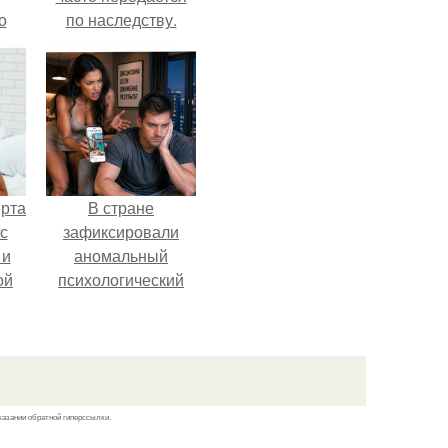
о
по наследству.
м
й
сти.
ерта
В стране
с
зафиксировали
 и
аномальный
ой
психологический
сдвиг: переоценка
ой
ценностей и
на
жесткая депрессия
теперь настигают
парней на 10 лет
казании обратной гиперссылки.
раньше.