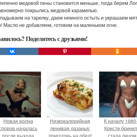
степенно медовой пены становится меньше, тогда берем Ло
авномерно покрылись медовой карамелью.
кладываем на тарелку, даем немного остыть и украшаем мят
! Масло не добавляем, готовим на маленьком огне.
авилось? Поделитесь с друзьями!
Новая волна
Низкокалорийная
К началу 1980
споров началась
ленивая лазанья:
Кристи бринк
после выхода
приготовь на обед!
стала лицом