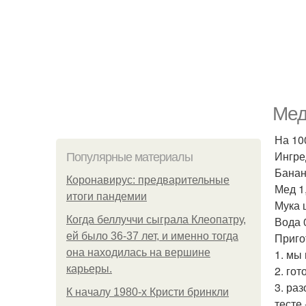
Мед
На 100
Ингре
Популярные материалы
Банан
Коронавирус: предварительные
Мед 1,
итоги пандемии
Мука 
Когда беллуччи сыграла Клеопатру,
Вода 0
ей было 36-37 лет, и именно тогда
Приго
она находилась на вершине
1. мы
карьеры.
2. го
3. ра
К началу 1980-х Кристи бринкли
тесте 