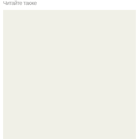
Читайте также
11 продуктов, которые портят фигуру.
Диана шурыгина, по данным Mash, уже освоилась в сизо
и теперь молится сразу о трёх вещах: свободе, вещах и
поездке на Бали.