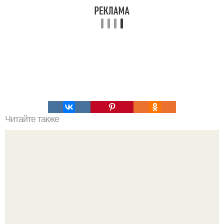
Читайте также
Что значит ухаживать за собой. Забота о себе, уход за
собой...