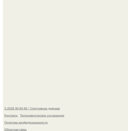
американского моделинга и главным воплощением
естественной привлекательности.
Горяча - Маргарет куолли на съёмках нового клипа
House Tour - актриса не только появилась в кадре, но и
выступила в роли сорежиссёра проекта.
© 2026 90-60-90 | Спортивные девушки
Контакты
Пользовательское соглашение
Политика конфидециальности
Обратная связь