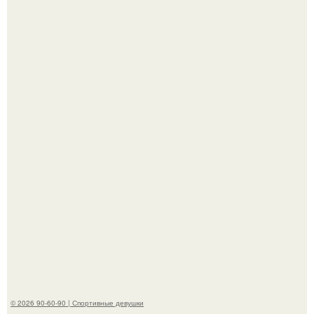
Сергей Лазарев купил квартиру в Майами за 1 миллион
долларов.
Жена Курбана Омарова Валерия оказалась в центре
скандала после визита блогера Марины ильиной в её
косметологическую клинику.
© 2026 90-60-90 | Спортивные девушки