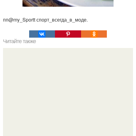
пп@my_Sportt спорт_всегда_в_моде.
Читайте также
Тибетская гормональная гимнастика.