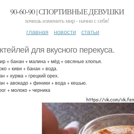
90-60-90 | СПОРТИВНЫЕ ДЕВУШКИ
хочешь изменить мир - начни с себя!
главная
новости
статьи
октейлей для вкусного перекуса.
фир + банан + малина + мёд + овсяные хлопья.
око + киви + банан + вода.
ан + хурма + грецкий орех.
нан + авокадо + финики + вода + кешью.
рог + молоко + черника