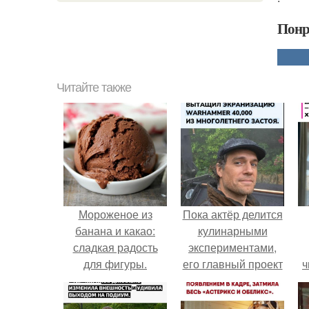
Понр
Читайте также
Мороженое из
Пока актёр делится
банана и какао:
кулинарными
сладкая радость
экспериментами,
для фигуры.
его главный проект
ч
сделал серьёзный
шаг вперёд.