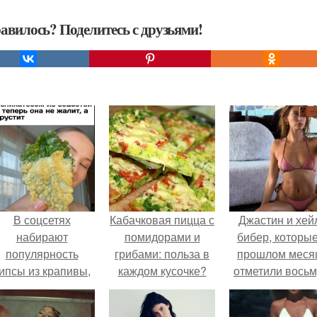
авилось? Поделитесь с друзьями!
В соцсетях
Кабачковая пицца с
Джастин и хей
набирают
помидорами и
бибер, которые
популярность
грибами: польза в
прошлом меся
ипсы из крапивы,
каждом кусочке?
отметили вось
которые
годовщину
пользователи в
помолвки, пока