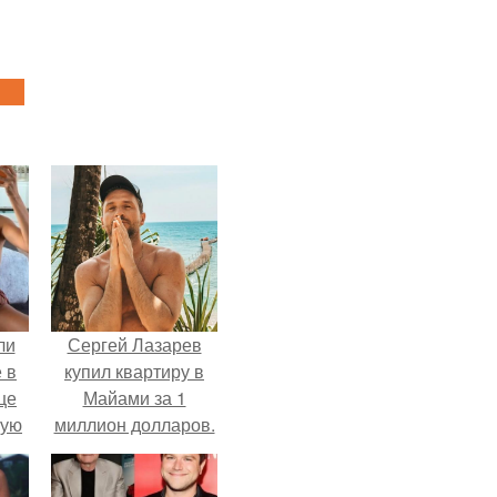
ли
Сергей Лазарев
 в
купил квартиру в
це
Майами за 1
мую
миллион долларов.
зали