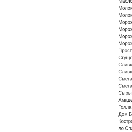
Масло
Молок
Молок
Морож
Морож
Морож
Морож
Прост
Сгуще
Сливк
Сливк
Смета
Смета
Сыры
Амаде
Голла
Дом Б
Костр
ло Сп