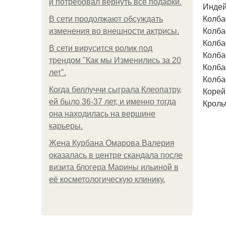
и потребовал вернуть все подарки.
Индей
Колба
В сети продолжают обсуждать
Колба
изменения во внешности актрисы.
Колба
В сети вирусится ролик под
Колба
трендом "Как мы Изменились за 20
Колба
лет".
Колба
Когда беллуччи сыграла Клеопатру,
Корей
ей было 36-37 лет, и именно тогда
Кроль
она находилась на вершине
карьеры.
Жена Курбана Омарова Валерия
оказалась в центре скандала после
визита блогера Марины ильиной в
её косметологическую клинику.