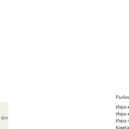
Рыбны
Икра 
Икра 
⇦
Икра 
Камба