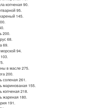
ла копченая 90.
отварной 95.
жареный 145.
00.
40.
ь 200.
рус 68.
а 69.
 морской 94.
 103.
5.
ны в масле 275.
га 200.
ь соленая 261.
ь маринованая 155.
ь копченая 218.
ь жареная 180.
рия 191.