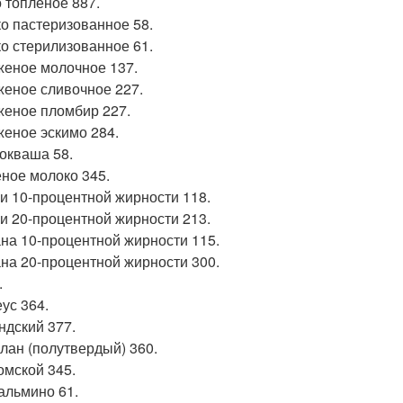
 топленое 887.
о пастеризованное 58.
о стерилизованное 61.
еное молочное 137.
еное сливочное 227.
еное пломбир 227.
еное эскимо 284.
окваша 58.
ное молоко 345.
и 10-процентной жирности 118.
и 20-процентной жирности 213.
на 10-процентной жирности 115.
на 20-процентной жирности 300.
.
ус 364.
ндский 377.
лан (полутвердый) 360.
омской 345.
альмино 61.