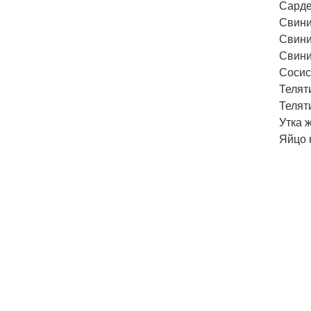
Сарде
Свини
Свини
Свини
Сосис
Телят
Телят
Утка 
Яйцо к