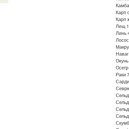
Камба
Карп 
Карп 
Лещ 1
Линь 
Лосос
Макру
Наваг
Окунь
Осетр
Раки 7
Сарди
Севрю
Сельд
Сельд
Сельд
Сельд
Скумб