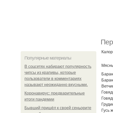
Пер
Калори
Популярные материалы
Мясны
В соцсетях набирают популярность
чипсы из крапивы, которые
Баран
пользователи в комментариях
Баран
называют неожиданно вкусными.
Ветчи
Говяд
Коронавирус: предварительные
Говяд
итоги пандемии
Груди
Бывший пришёл к своей сеньорите
Гусь 