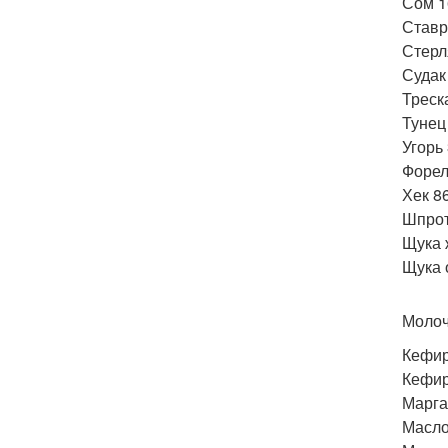
Сом 1
Ставр
Стерл
Судак
Треск
Тунец
Угорь 
Форел
Хек 86
Шпрот
Щука 
Щука 
Молоч
Кефир
Кефир
Марга
Масло