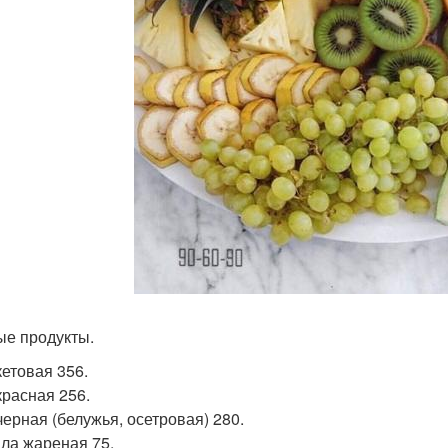
е продукты.
кетовая 356.
красная 256.
черная (белужья, осетровая) 280.
ла жареная 75.