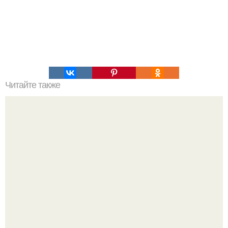
Читайте также
Бразильская попка? 1. приседания.