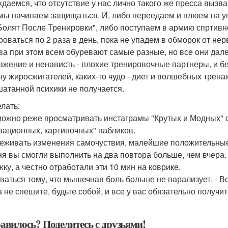
ждаемся, что отсутствие у нас лично такого же пресса вызв
 мы начинаем защищаться. И, либо переедаем и плюем на уп
Болят После Тренировки", либо поступаем в армию спртивн
роваться по 2 раза в день, пока не упадем в обморок от не
ва при этом всем обуревают самые разные, но все они дале
ажение и ненависть - плохие тренировочные партнеры, и бе
ну жиросжигателей, каких-то чудо - диет и волшебных трена
шатанной психики не получается.
елать:
 можно реже просматривать инстаграмы "Крутых и Модных"
вационных, картиночных" пабликов.
леживать изменения самочуствия, малейшие положительные с
ня вы смогли выполнить на два повтора больше, чем вчера. 
жку, а честно отработали эти 10 мин на коврике.
оваться тому, что мышечная боль больше не парализует. - 
а не спешите, будьте собой, и все у вас обязательно получит
авилось? Поделитесь с друзьями!