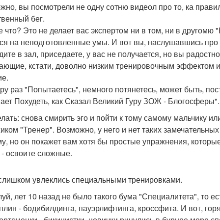
жно, вы посмотрели не одну сотню видеол про то, ка прави
твенный бег.
е что? Это не делает вас экспертом ни в том, ни в другом
ся на неподготовленные умы. И вот вы, наслушавшись про 
дите в зал, приседаете, у вас не получается, но вы радостн
ающие, кстати, доволно низким тренировочным эффектом и
ие.
ару раз "Попытаетесь", немного потянетесь, может быть, пос
ает Похудеть, как Сказал Великий Гуру ЗОЖ - Блогосферы".
елать: снова смирить эго и пойти к тому самому мальчику или
иком "Тренер". Возможно, у него и нет таких замечательных 
у, но он покажет вам хотя бы простые упражнения, которы
 - освоите сложные.
 слишком увлеклись специальными тренировками.
уй, лет 10 назад не было такого бума "Специалитета", то 
плин - бодибилдинга, пауэрлифтинга, кроссфита. И вот, го
портсменки - бикинистки, новички ринулись в бурное море с