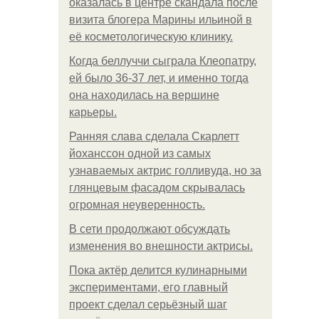
оказалась в центре скандала после
визита блогера Марины ильиной в
её косметологическую клинику.
Когда беллуччи сыграла Клеопатру,
ей было 36-37 лет, и именно тогда
она находилась на вершине
карьеры.
Ранняя слава сделала Скарлетт
йоханссон одной из самых
узнаваемых актрис голливуда, но за
глянцевым фасадом скрывалась
огромная неуверенность.
В сети продолжают обсуждать
изменения во внешности актрисы.
Пока актёр делится кулинарными
экспериментами, его главный
проект сделал серьёзный шаг