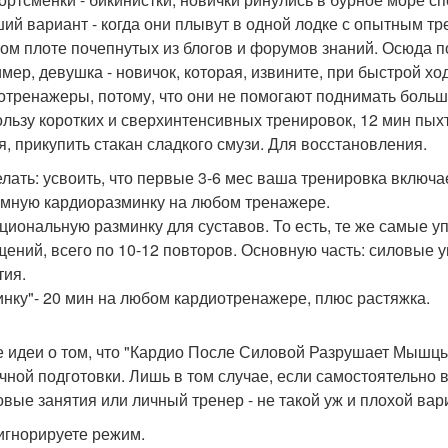
ий вариант - когда они плывут в одной лодке с опытным тре
лом плоте почепнутых из блогов и форумов знаний. Осюда 
мер, девушка - новичок, которая, извините, при быстрой хо
отренажеры, потому, что они не помогают поднимать больш
ользу коротких и сверхинтенсивных тренировок, 12 мин пыхти
я, прикупить стакан сладкого смузи. Для восстановления.
елать: усвоить, что первые 3-6 мес ваша тренировка включа
омную кардиоразминку на любом тренажере.
кциональную разминку для суставов. То есть, те же самые у
щений, всего по 10-12 повторов. Основную часть: силовые 
тия.
инку"- 20 мин на любом кардиотренажере, плюс растяжка.
 идеи о том, что "Кардио После Силовой Разрушает Мышцы"
чной подготовки. Лишь в том случае, если самостоятельно в
овые занятия или личный тренер - не такой уж и плохой вар
 игнорируете режим.