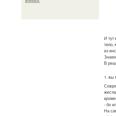
вперёд.
И тут
тело,
из ин
Знако
В реа
1. вы
Совре
жестк
кроме
- бо 
На са