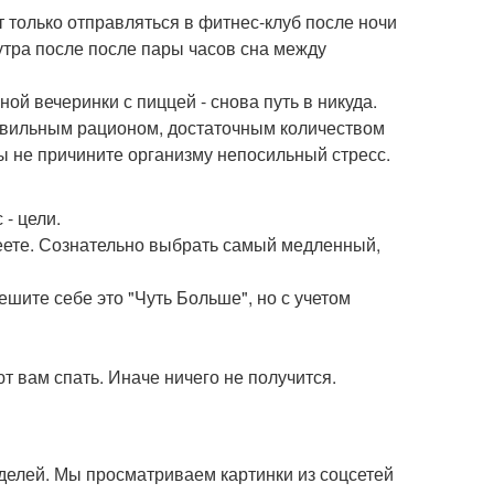
т только отправляться в фитнес-клуб после ночи
 утра после после пары часов сна между
ой вечеринки с пиццей - снова путь в никуда.
авильным рационом, достаточным количеством
 не причините организму непосильный стресс.
- цели.
еете. Сознательно выбрать самый медленный,
ешите себе это "Чуть Больше", но с учетом
т вам спать. Иначе ничего не получится.
делей. Мы просматриваем картинки из соцсетей