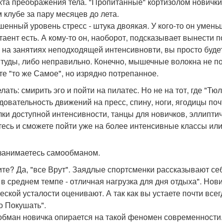
та преображения тела. "Пропитанные" кортизолом новички,
 клубе за пару месяцев до лета.
енный уровень стресс - штука двоякая. У кого-то он уменьш
таент есть. А кому-то он, наоборот, подсказывает вынести
 на занятиях неподходящей интенсивновти, вы просто буде
туды, либо неправильно. Конечно, мышечные волокна не пол
те "то же Самое", но изрядно потрепанное.
лать: смирить эго и пойти на пилатес. Но не на тот, где "Тю
довательность движений на пресс, спину, ноги, ягодицы поч
лки доступной интенсивности, танцы для новичков, эллипти
тесь и сможете пойти уже на более интенсивные классы или
 занимаетесь самообманом.
те? Да, "все Врут". Заядлые спортсменки рассказывают себ
 в среднем темпе - отличная нагрузка для дня отдыха". Но
еской усталости оценивают. А так как вы устаете почти вс
о Покушать".
бман новичка опирается на такой феномен современности. ю