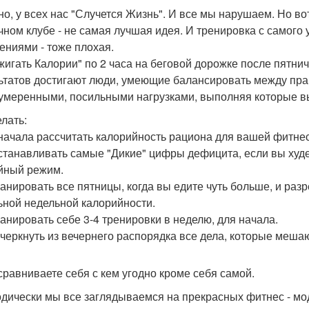
но, у всех нас "Случется Жизнь". И все мы нарушаем. Но во
чном клубе - не самая лучшая идея. И тренировка с самого
ениями - тоже плохая.
жигать Калории" по 2 часа на беговой дорожке после пятничн
ьтатов достигают люди, умеющие балансировать между пр
 умеренными, посильными нагрузками, выполняя которые вы
елать:
 начала рассчитать калорийность рациона для вашей фитнес 
устанавливать самые "Дикие" цифры дефицита, если вы худ
йный режим.
ланировать все пятницы, когда вы едите чуть больше, и разр
ьной недельной калорийности.
ланировать себе 3-4 тренировки в неделю, для начала.
ычеркнуть из вечернего распорядка все дела, которые мешаю
 сравниваете себя с кем угодно кроме себя самой.
дически мы все заглядываемся на прекрасных фитнес - мо