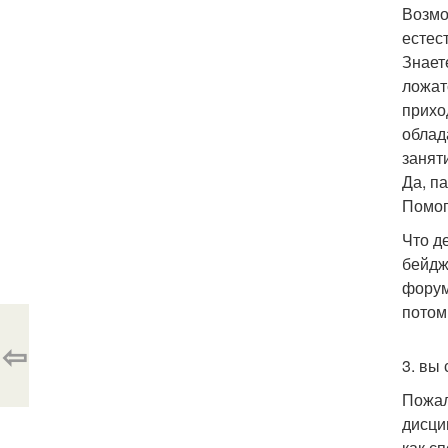
Возмо
естес
Знает
ложат
прихо
облад
занят
Да, п
Помог
Что д
бейдж
форум
потом
⇦
3. вы
Пожал
дисци
как с