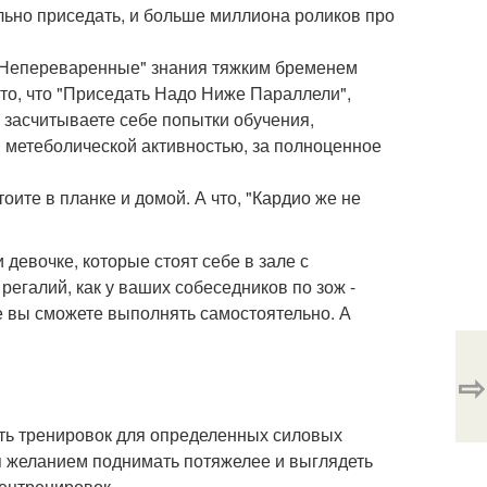
льно приседать, и больше миллиона роликов про
ю "Непереваренные" знания тяжким бременем
то, что "Приседать Надо Ниже Параллели",
о засчитываете себе попытки обучения,
 метеболической активностью, за полноценное
тоите в планке и домой. А что, "Кардио же не
 девочке, которые стоят себе в зале с
регалий, как у ваших собеседников по зож -
е вы сможете выполнять самостоятельно. А
⇨
есть тренировок для определенных силовых
ря желанием поднимать потяжелее и выглядеть
пецтренировок.