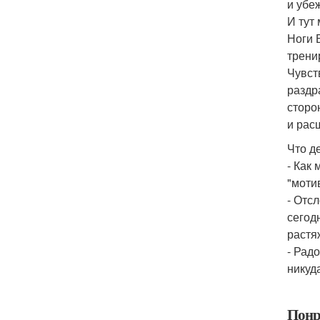
и убе
И тут
Ноги 
трени
Чувст
раздр
сторо
и рас
Что д
- Как
"моти
- Отс
сегод
растя
- Рад
никуд
Понр