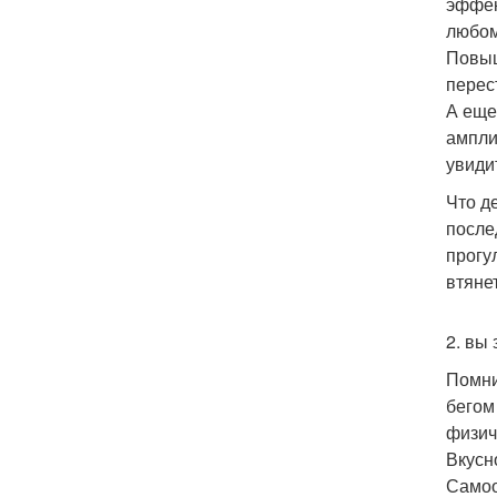
эффек
любом
Повыш
перес
А еще
ампли
увиди
Что де
после
прогу
втяне
2. вы
Помни
бегом
физич
Вкусн
Самоо