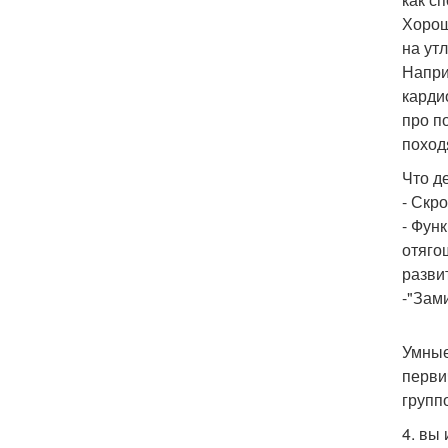
Хорош
на ут
Напри
карди
про п
поход
Что д
- Скр
- Фун
отяго
разви
-"Зам
Умные
перви
групп
4. вы