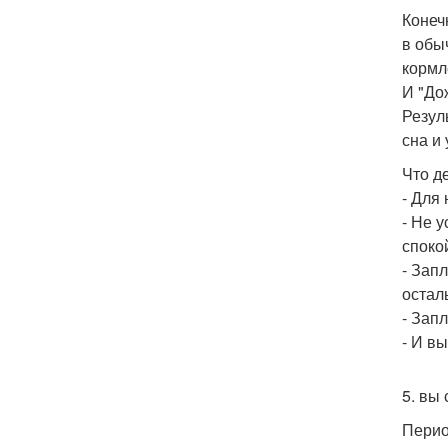
Конеч
в обы
кормл
И "До
Резул
сна и
Что д
- Для
- Не 
споко
- Зап
остал
- Зап
- И в
5. вы
Перио