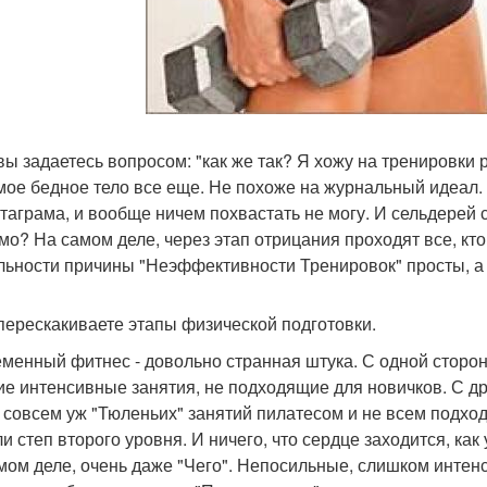
 вы задаетесь вопросом: "как же так? Я хожу на тренировки 
 мое бедное тело все еще. Не похоже на журнальный идеал. 
стаграма, и вообще ничем похвастать не могу. И сельдерей с
мо? На самом деле, через этап отрицания проходят все, кт
льности причины "Неэффективности Тренировок" просты, а
 перескакиваете этапы физической подготовки.
менный фитнес - довольно странная штука. С одной сторо
ие интенсивные занятия, не подходящие для новичков. С дру
 совсем уж "Тюленьих" занятий пилатесом и не всем подход
или степ второго уровня. И ничего, что сердце заходится, ка
мом деле, очень даже "Чего". Непосильные, слишком инте