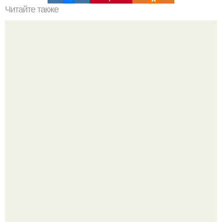
Читайте также
Упражнения для идеальной талии.
В сети продолжают обсуждать изменения во внешности
актрисы.