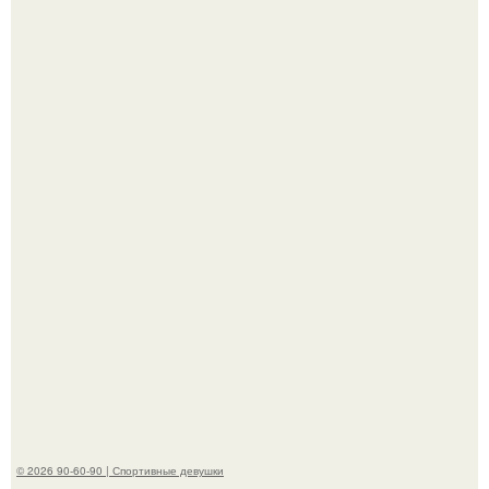
Девушка решила провести необычный эксперимент и на
протяжении 30 дней питалась одной шаурмой.
Артист джиган свои мускулы показал.
© 2026 90-60-90 | Спортивные девушки