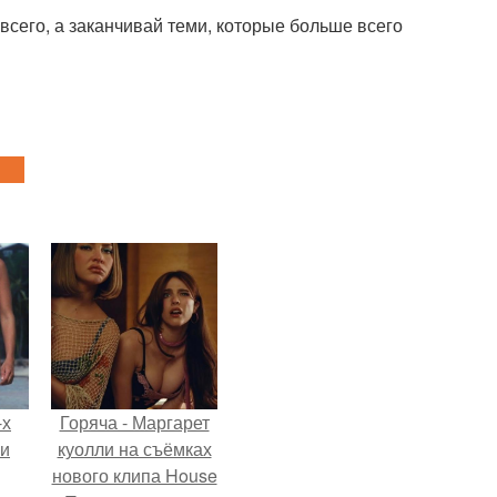
всего, а заканчивай теми, которые больше всего
-х
Горяча - Маргарет
ли
куолли на съёмках
нового клипа House