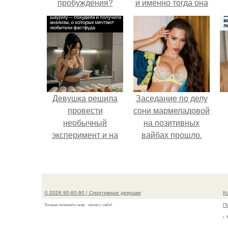
пробуждения?
и именно тогда она
находилась на
вершине карьеры.
Девушка решила
Заседание по делу
провести
сони мармеладовой
необычный
на позитивных
эксперимент и на
вайбах прошло.
протяжении 30
дней питалась
одной шаурмой.
© 2026 90-60-90 | Спортивные девушки
К
П
Хочешь изменить мир - начни с себя!
г.