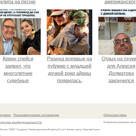
клипа на песню
американског
Petal.
моделинга и
главным
воплощение
естественно
привлекательно
Кевин спейси
Рианна впервые на
Отдых на пхуке
заявил, что
публике с младшей
для Алексея
многолетние
дочкой роки айриш
Долматова
судебные
появилась.
закончился
разбирательства
переломом реб
практически
после неудачн
уничтожили его
падения в бассе
состояние.
онтакты
Пользовательское соглашение
Обратная связь
олитика конфидециальности
Копирование разрешено при у
 Москва, СВАО, Отрадное, Нововладыкинский проезд 8 стр.4, Бизнес-центр «Красивый дом»,