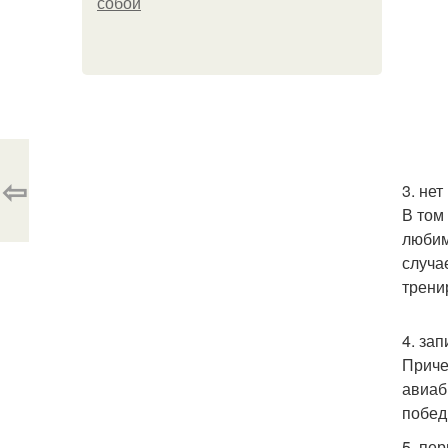
собой
⇦
3. не
В том
любим
случа
трени
4. за
Приче
авиаб
побед
5. пе