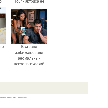
о
Tour - актриса не
только появилась в
кадре, но и
м
выступила в роли
й
сорежиссёра
сти.
проекта.
те
В стране
зафиксировали
аномальный
психологический
ра
сдвиг: переоценка
ого
ценностей и
йн.
жесткая депрессия
теперь настигают
парней на 10 лет
казании обратной гиперссылки.
раньше.