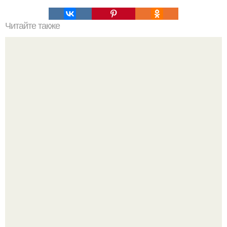
Читайте также
Каши. Каши - это полезный, питательный, вкусный и
недорогой продукт.