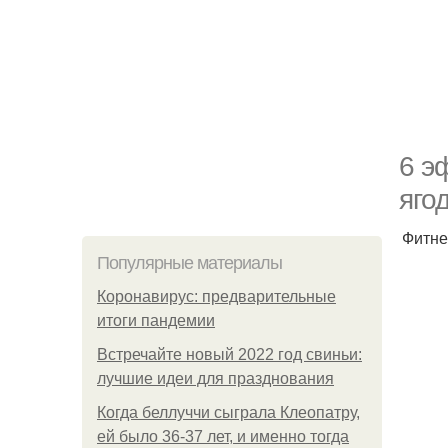
6 э
яго
Фитне
Популярные материалы
Коронавирус: предварительные
итоги пандемии
Встречайте новый 2022 год свиньи:
лучшие идеи для празднования
Когда беллуччи сыграла Клеопатру,
ей было 36-37 лет, и именно тогда