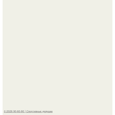
Жена Курбана Омарова Валерия оказалась в центре
скандала после визита блогера Марины ильиной в её
косметологическую клинику.
В этой истории не было подпольного кабинета и
"Мастера После Двухнедельных Курсов".
© 2026 90-60-90 | Спортивные девушки