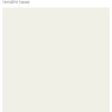
Читайте также
9 причин по которым стоит начать бегать.
Певица заявила, что уже давно оставила позади громкие
истории, сосредоточилась на творчестве и не дает
новых поводов для конфликтов.