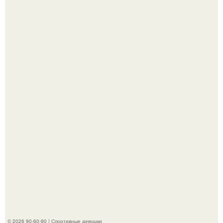
Джастин и хейли бибер, которые в прошлом месяце
отметили восьмую годовщину помолвки, показали новые
фото с совместного отдыха.
Анастасию Волочкову не раз упрекали в
приверженности устаревшим бьюти - процедурам.
© 2026 90-60-90 | Спортивные девушки