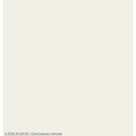
Новая съёмка для бренда KHY стала полной
противоположностью образу, с которым кайли
ассоциировалась последние годы.
Артист джиган свои мускулы показал.
© 2026 90-60-90 | Спортивные девушки