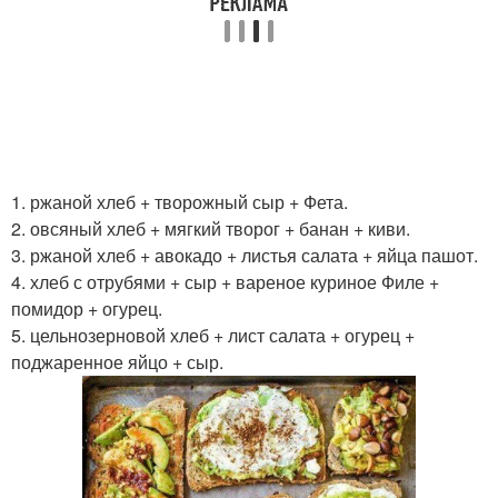
1. ржаной хлеб + творожный сыр + Фета.
2. овсяный хлеб + мягкий творог + банан + киви.
3. ржаной хлеб + авокадо + листья салата + яйца пашот.
4. хлеб с отрубями + сыр + вареное куриное Филе +
помидор + огурец.
5. цельнозерновой хлеб + лист салата + огурец +
поджаренное яйцо + сыр.