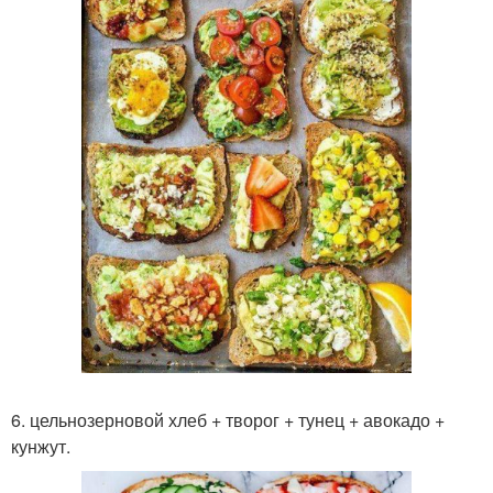
6. цельнозерновой хлеб + творог + тунец + авокадо +
кунжут.