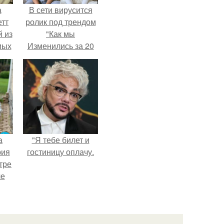
а
В сети вирусится
етт
ролик под трендом
 из
"Как мы
мых
Изменились за 20
да,
лет".
ым
ь.
а
"Я тебе билет и
рия
гостиницу оплачу.
тре
ле
а
й в
кую