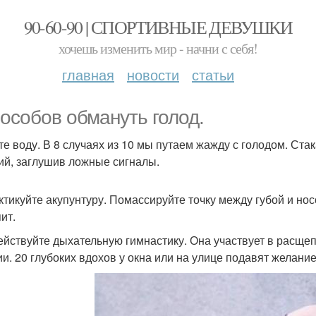
90-60-90 | СПОРТИВНЫЕ ДЕВУШКИ
хочешь изменить мир - начни с себя!
главная
новости
статьи
пособов обмануть голод.
йте воду. В 8 случаях из 10 мы путаем жажду с голодом. Ст
ий, заглушив ложные сигналы.
актикуйте акупунтуру. Помассируйте точку между губой и но
ит.
действуйте дыхательную гимнастику. Она участвует в расще
ии. 20 глубоких вдохов у окна или на улице подавят желани