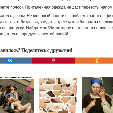
тяните поясок. Приталенная одежда не даст переесть, напомн
ймитесь делом. Нездоровый аппетит - проблема часто не фи
усывать от безделья, заедать стрессы или баловаться плюшк
ы на прогулку. Найдите хобби, которое вытеснит из головы 
нет, а тело порадует красотой линий!
авилось? Поделитесь с друзьями!