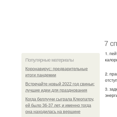
7 с
1. пе
калор
Популярные материалы
Коронавирус: предварительные
2. пр
итоги пандемии
отступ
Встречайте новый 2022 год свиньи:
3. за
лучшие идеи для празднования
энерг
Когда беллуччи сыграла Клеопатру,
ей было 36-37 лет, и именно тогда
она находилась на вершине