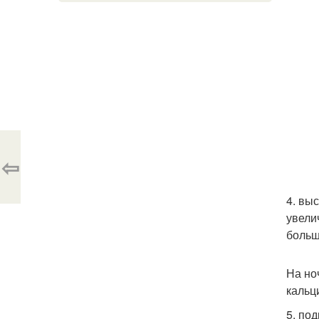
⇦
4. вы
увели
больш
На но
кальц
5. по