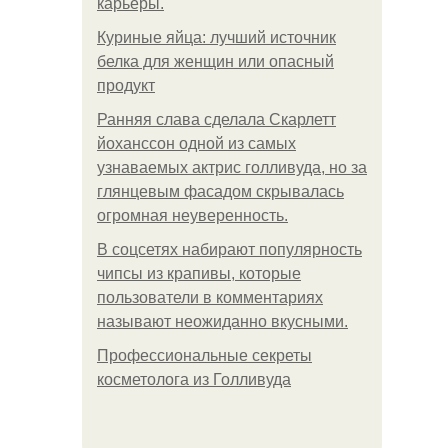
карьеры.
Куриные яйца: лучший источник
белка для женщин или опасный
продукт
Ранняя слава сделала Скарлетт
йоханссон одной из самых
узнаваемых актрис голливуда, но за
глянцевым фасадом скрывалась
огромная неуверенность.
В соцсетях набирают популярность
чипсы из крапивы, которые
пользователи в комментариях
называют неожиданно вкусными.
Профессиональные секреты
косметолога из Голливуда