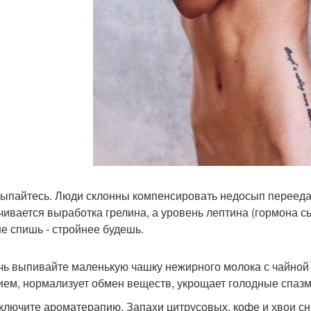
сыпайтесь. Люди склонны компенсировать недосып переедани
чивается выработка грелина, а уровень лептина (гормона сы
е спишь - стройнее будешь.
чь выпивайте маленькую чашку нежирного молока с чайной
ием, нормализует обмен веществ, укрощает голодные спазмы
дключите ароматерапию. Запахи цитрусовых, кофе и хвои с