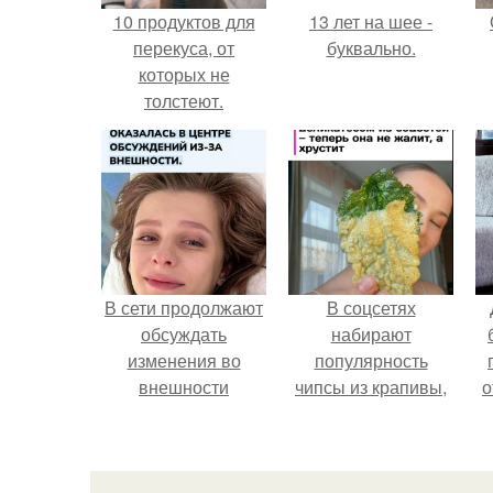
10 продуктов для
13 лет на шее -
перекуса, от
буквально.
которых не
толстеют.
В сети продолжают
В соцсетях
обсуждать
набирают
изменения во
популярность
внешности
чипсы из крапивы,
о
актрисы.
которые
пользователи в
п
комментариях
называют