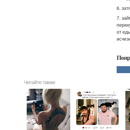
6. за
7. за
перек
от ед
исчез
Понр
Читайте также