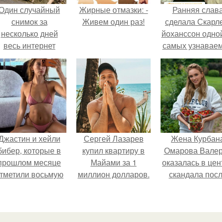
Один случайный
Жирные отмазки: -
Ранняя слав
снимок за
Живем один раз!
сделала Скарл
несколько дней
йоханссон одной
весь интернет
самых узнавае
облетел.
актрис голливу
но за глянцев
фасадом
скрывалась
огромная
неуверенност
Джастин и хейли
Сергей Лазарев
Жена Курбан
бибер, которые в
купил квартиру в
Омарова Вале
прошлом месяце
Майами за 1
оказалась в цен
тметили восьмую
миллион долларов.
скандала пос
годовщину
визита блогер
омолвки, показали
Марины ильино
новые фото с
её
совместного
косметологичес