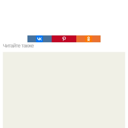
Читайте также
Как правильно ухаживать за волосами в домашних
условиях. Мытье