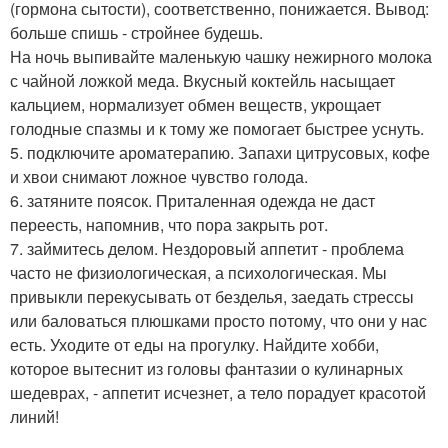
(гормона сытости), соответственно, понижается. Вывод:
больше спишь - стройнее будешь.
На ночь выпивайте маленькую чашку нежирного молока
с чайной ложкой меда. Вкусный коктейль насыщает
кальцием, нормализует обмен веществ, укрощает
голодные спазмы и к тому же помогает быстрее уснуть.
5. подключите ароматерапию. Запахи цитрусовых, кофе
и хвои снимают ложное чувство голода.
6. затяните поясок. Приталенная одежда не даст
переесть, напомнив, что пора закрыть рот.
7. займитесь делом. Нездоровый аппетит - проблема
часто не физиологическая, а психологическая. Мы
привыкли перекусывать от безделья, заедать стрессы
или баловаться плюшками просто потому, что они у нас
есть. Уходите от еды на прогулку. Найдите хобби,
которое вытеснит из головы фантазии о кулинарных
шедеврах, - аппетит исчезнет, а тело порадует красотой
линий!