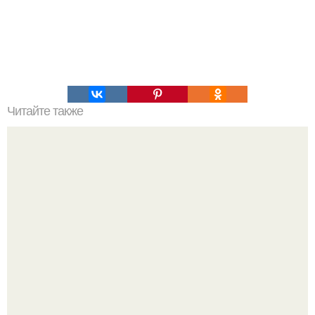
Читайте также
Что значит ухаживать за собой. Забота о себе, уход за
собой...