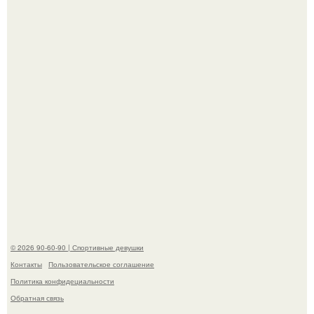
ассоциировалась последние годы.
Горяча - Маргарет куолли на съёмках нового клипа
House Tour - актриса не только появилась в кадре, но и
выступила в роли сорежиссёра проекта.
© 2026 90-60-90 | Спортивные девушки
Контакты
Пользовательское соглашение
Политика конфидециальности
Обратная связь