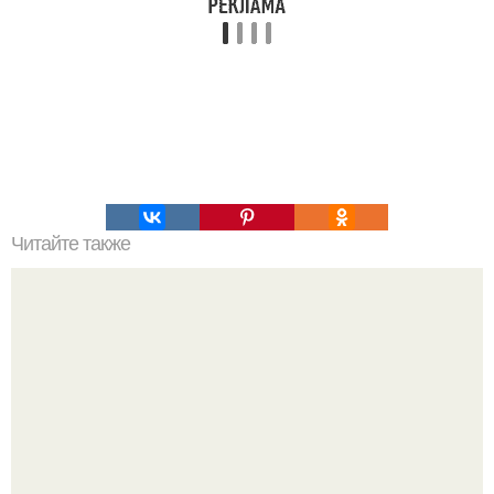
Читайте также
Что значит ухаживать за собой. Забота о себе, уход за
собой...