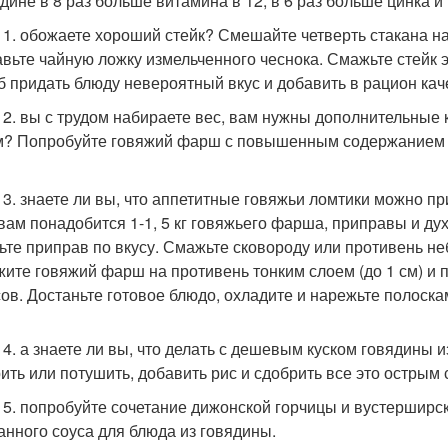
ядине в 8 раз больше витамина в 12, в 6 раз больше цинка и 
 1. обожаете хороший стейк? Смешайте четверть стакана на
авьте чайную ложку измельченного чеснока. Смажьте стейк 
б придать блюду невероятный вкус и добавить в рацион ка
 2. вы с трудом набираете вес, вам нужны дополнительные 
? Попробуйте говяжий фарш с повышенным содержанием жи
 3. знаете ли вы, что аппетитные говяжьи ломтики можно п
 вам понадобится 1-1, 5 кг говяжьего фарша, приправы и д
ьте приправ по вкусу. Смажьте сковороду или противень н
ите говяжий фарш на противень тонким слоем (до 1 см) и по
сов. Достаньте готовое блюдо, охладите и нарежьте полоска
 4. а знаете ли вы, что делать с дешевым куском говядины 
ить или потушить, добавить рис и сдобрить все это острым
 5. попробуйте сочетание дижонской горчицы и вустерширск
анного соуса для блюда из говядины.