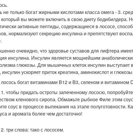
ось.
ь не только богат жирными кислотами класса омега - 3. сре
, который вы можете включить в свою диету бодибилдера. 
гически активные пептиды, содержащиеся в лососе, спосо
вов, нормализуют секрецию инсулина и препятствуют вос
.
шенно очевидно, что здоровье суставов для лифтера имеет
ция инсулина. Инсулин является мощнейшим анаболическим
олизма глюкозы. Для мышечных клеток инсулин выступает в
 инсулин ускоряет приток креатина, аминокислот и глюкозы
 лосось богат витаминами B12 и B3, селеном и витамином D
 1. чтобы придать остроты запеченному лососю, попробуйт
еством кленового сиропа. Обмажьте рыбное Филе этим соус
ите соус в процессе выпекания на этапе полуготовности. Ка
куса и аромата более чем достаточно!
2. три слова: тако с лососем.