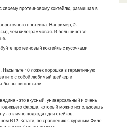
ус своему протеиновому коктейлю, размешав в
ывороточного протеина. Например, 2-
ссы), чем килограммовая. В большинстве
ше.
буйте протеиновый коктейль с кусочками
и. Насыпьте 10 ложек порошка в герметичную
хватите с собой любимый шейкер и
а бы вы ни поехали.
вядина - это вкусный, универсальный и очень
т говяжьего фарша, который можно использовать
ну - отлично подходят для стейков.
ином B12. Кстати, по сравнению с куриным Филе