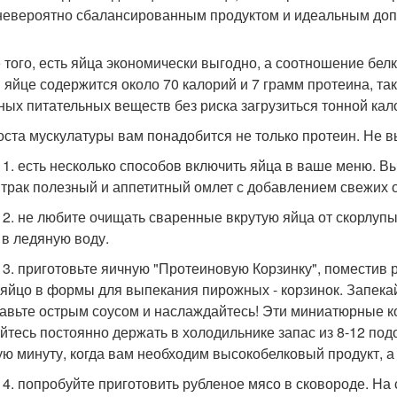
невероятно сбалансированным продуктом и идеальным доп
 того, есть яйца экономически выгодно, а соотношение белк
 яйце содержится около 70 калорий и 7 грамм протеина, так
ных питательных веществ без риска загрузиться тонной кал
оста мускулатуры вам понадобится не только протеин. Не 
 1. есть несколько способов включить яйца в ваше меню. Вы
втрак полезный и аппетитный омлет с добавлением свежих 
 2. не любите очищать сваренные вкрутую яйца от скорлупы
 в ледяную воду.
 3. приготовьте яичную "Протеиновую Корзинку", поместив 
 яйцо в формы для выпекания пирожных - корзинок. Запекайт
авьте острым соусом и наслаждайтесь! Эти миниатюрные кор
йтесь постоянно держать в холодильнике запас из 8-12 под
ую минуту, когда вам необходим высокобелковый продукт, а 
 4. попробуйте приготовить рубленое мясо в сковороде. Н