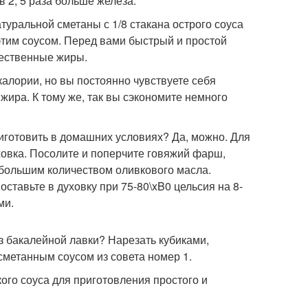
в 2, 5 раза больше железа.
туральной сметаны с 1/8 стакана острого соуса
этим соусом. Перед вами быстрый и простой
чественные жиры.
калории, но вы постоянно чувствуете себя
ра. К тому же, так вы сэкономите немного
риготовить в домашних условиях? Да, можно. Для
уховка. Посолите и поперчите говяжий фарш,
ебольшим количеством оливкового масла.
ставьте в духовку при 75-80\xB0 цельсия на 8-
ми.
из бакалейной лавки? Нарезать кубиками,
 сметанным соусом из совета номер 1.
ого соуса для приготовления простого и