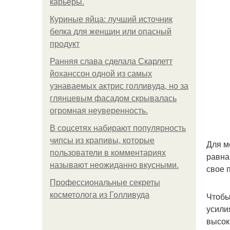
карьеры.
Куриные яйца: лучший источник
белка для женщин или опасный
продукт
Ранняя слава сделала Скарлетт
йоханссон одной из самых
узнаваемых актрис голливуда, но за
глянцевым фасадом скрывалась
огромная неуверенность.
В соцсетях набирают популярность
чипсы из крапивы, которые
Для м
пользователи в комментариях
равна
называют неожиданно вкусными.
свое 
Профессиональные секреты
косметолога из Голливуда
Чтобы
усили
высок