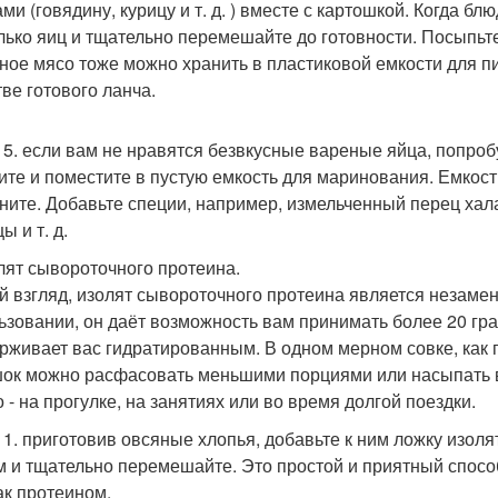
ми (говядину, курицу и т. д. ) вместе с картошкой. Когда б
лько яиц и тщательно перемешайте до готовности. Посыпьте
ное мясо тоже можно хранить в пластиковой емкости для п
тве готового ланча.
 5. если вам не нравятся безвкусные вареные яйца, попро
ите и поместите в пустую емкость для маринования. Емкост
ните. Добавьте специи, например, измельченный перец хала
ы и т. д.
олят сывороточного протеина.
й взгляд, изолят сывороточного протеина является незаме
ьзовании, он даёт возможность вам принимать более 20 гра
рживает вас гидратированным. В одном мерном совке, как 
ок можно расфасовать меньшими порциями или насыпать в ш
 - на прогулке, на занятиях или во время долгой поездки.
 1. приготовив овсяные хлопья, добавьте к ним ложку изо
м и тщательно перемешайте. Это простой и приятный способ
ак протеином.