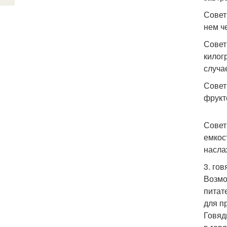
Совет
нем ч
Совет
килог
случа
Совет
фрукт
Совет
емкос
насла
3. гов
Возмо
питат
для п
Говяд