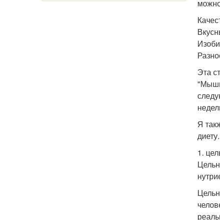
можно
Качес
Вкусн
Изоби
Разно
Эта с
"Мышц
следу
недел
Я так
диету
1. це
Цельн
нутри
Цельн
челов
реаль