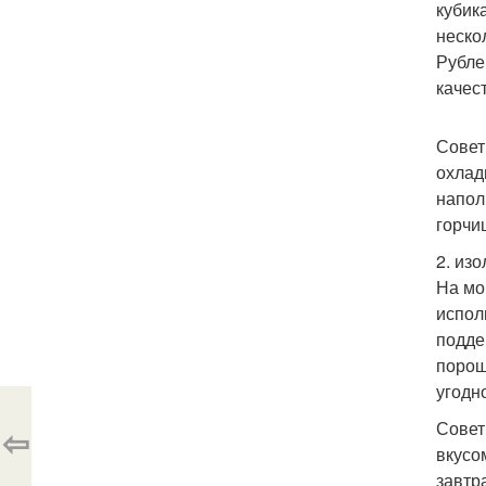
кубика
неско
Рубле
качес
Совет
охлад
напол
горчиц
2. из
На мо
испол
подде
порош
угодно
Совет
⇦
вкусо
завтр