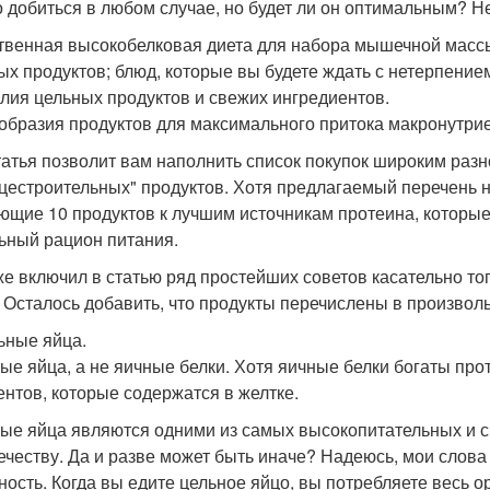
 добиться в любом случае, но будет ли он оптимальным? Не
твенная высокобелковая диета для набора мышечной массы
ых продуктов; блюд, которые вы будете ждать с нетерпение
лия цельных продуктов и свежих ингредиентов.
образия продуктов для максимального притока макронутрие
татья позволит вам наполнить список покупок широким ра
естроительных" продуктов. Хотя предлагаемый перечень 
ющие 10 продуктов к лучшим источникам протеина, которые
ьный рацион питания.
же включил в статью ряд простейших советов касательно то
. Осталось добавить, что продукты перечислены в произвол
льные яйца.
ые яйца, а не яичные белки. Хотя яичные белки богаты про
ентов, которые содержатся в желтке.
ые яйца являются одними из самых высокопитательных и с
ечеству. Да и разве может быть иначе? Надеюсь, мои слова
ность. Когда вы едите цельное яйцо, вы потребляете весь о