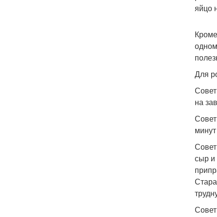
яйцо 
Кроме
одном
полез
Для р
Совет
на за
Совет
минут
Совет
сыр и
припр
Стара
трудн
Совет