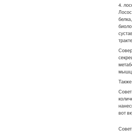
4. лос
Лосос
белка
биоло
суста
тракте
Совер
секре
метаб
мышц,
Также
Совет
колич
нанес
вот в
Совет 