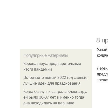
8 п
Узнай
колич
Популярные материалы
Коронавирус: предварительные
Леген
итоги пандемии
предп
Встречайте новый 2022 год свиньи:
трена
лучшие идеи для празднования
Когда беллуччи сыграла Клеопатру,
ей было 36-37 лет, и именно тогда
она находилась на вершине