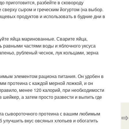
людо приготовится, разбейте в сковороду
 сверху сыром и греческим йогуртом (на выбор.
ищевых продуктов и использовать в будние дни в
буйте яйца маринованные. Сварите яйца,
ь равными частями воды и яблочного уксуса
пеньо, рубленый чеснок, лук кольцами, зерна
нимым элементом рациона питания. Он удобен в
мм протеина с каждой мерной ложкой, и он
правило, менее 120 калорий, при необходимости
ейкер, а затем просто развести и выпить где
лята сывороточного протеина с вашим любимым
⇨
 улучшить вкус овсяных хлопьев и обогатить