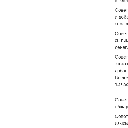
в гов
Совет
и доб
спосо
Совет
сытым
денег.
Совет
этого
добав
Вылож
12 ча
Совет
обжар
Совет
изыск