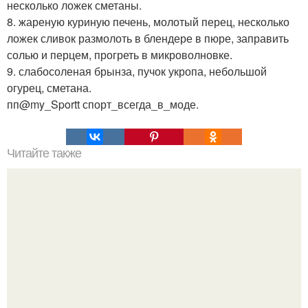
несколько ложек сметаны.
8. жареную куриную печень, молотый перец, несколько
ложек сливок размолоть в блендере в пюре, заправить
солью и перцем, прогреть в микроволновке.
9. слабосоленая брынза, пучок укропа, небольшой
огурец, сметана.
пп@my_Sportt спорт_всегда_в_моде.
Читайте также
17 секретов как сделать ягодицы привлекательными.