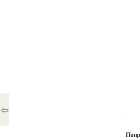
⇦
.
Понр