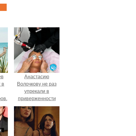
ев
Анастасию
 в
Волочкову не раз
упрекали в
ов.
приверженности
устаревшим бьюти -
процедурам.