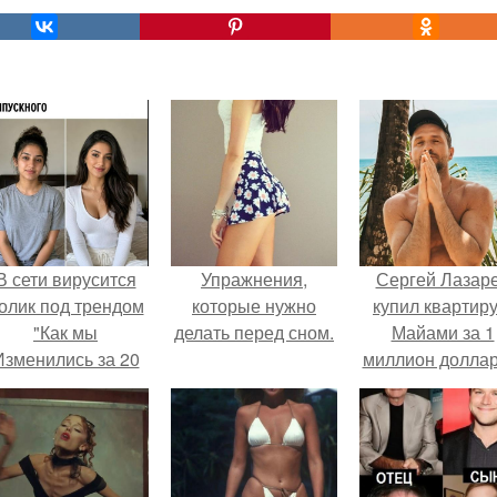
В сети вирусится
Упражнения,
Сергей Лазар
олик под трендом
которые нужно
купил квартиру
"Как мы
делать перед сном.
Майами за 1
Изменились за 20
миллион доллар
лет".