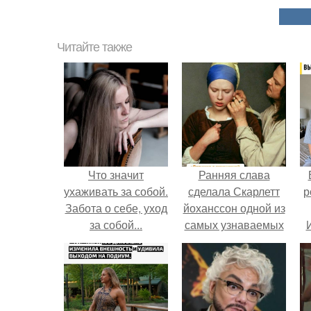
Читайте также
Что значит
Ранняя слава
ухаживать за собой.
сделала Скарлетт
р
Забота о себе, уход
йоханссон одной из
за собой...
самых узнаваемых
актрис голливуда,
но за глянцевым
фасадом
скрывалась
огромная