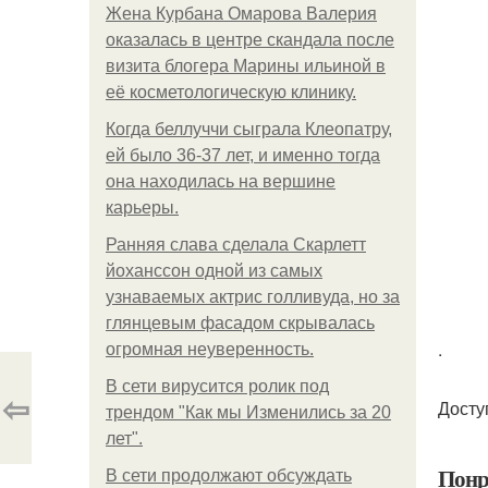
Жена Курбана Омарова Валерия
оказалась в центре скандала после
визита блогера Марины ильиной в
её косметологическую клинику.
Когда беллуччи сыграла Клеопатру,
ей было 36-37 лет, и именно тогда
она находилась на вершине
карьеры.
Ранняя слава сделала Скарлетт
йоханссон одной из самых
узнаваемых актрис голливуда, но за
глянцевым фасадом скрывалась
.
огромная неуверенность.
В сети вирусится ролик под
⇦
Досту
трендом "Как мы Изменились за 20
лет".
Понр
В сети продолжают обсуждать