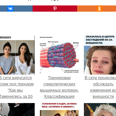
В сети вирусится
Тренировки
В сети продолж
олик под трендом
гликолитических
обсуждать
"Как мы
мышечных волокон.
изменения в
Изменились за 20
Классификация
внешности
лет".
мышечных волокон.
актрисы.