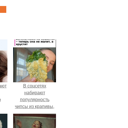
ают
В соцсетях
набирают
о
популярность
чипсы из крапивы,
которые
пользователи в
комментариях