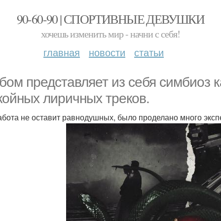
90-60-90 | СПОРТИВНЫЕ ДЕВУШКИ
хочешь изменить мир - начни с себя!
главная
новости
статьи
бом представляет из себя симбиоз 
койных лиричных треков.
абота не оставит равнодушных, было проделано много экс