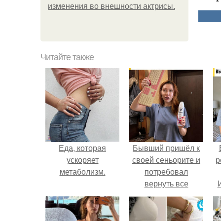
изменения во внешности актрисы.
Читайте также
Еда, которая
Бывший пришёл к
ускоряет
своей сеньорите и
р
метаболизм.
потребовал
вернуть все
подарки.