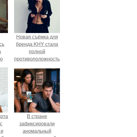
Новая съёмка для
сь
бренда KHY стала
а
полной
ню
противоположностью
образу, с которым
кайли
ассоциировалась
последние годы.
ерта
В стране
с
зафиксировали
 и
аномальный