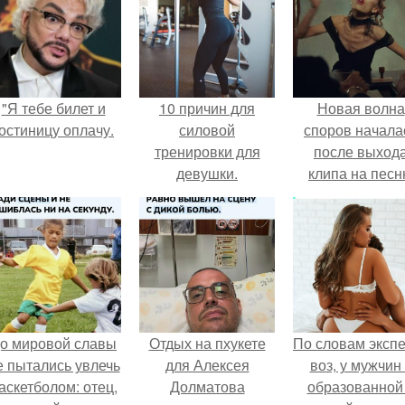
"Я тебе билет и
10 причин для
Новая волна
остиницу оплачу.
силовой
споров начала
тренировки для
после выход
девушки.
клипа на пес
Petal.
о мировой славы
Отдых на пхукете
По словам эксп
е пытались увлечь
для Алексея
воз, у мужчин 
аскетболом: отец,
Долматова
образованной