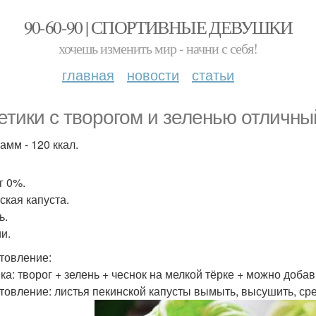
90-60-90 | СПОРТИВНЫЕ ДЕВУШКИ
хочешь изменить мир - начни с себя!
главная
новости
статьи
етики с творогом и зеленью отличны
амм - 120 ккал.
г 0%.
ская капуста.
ь.
и.
товление:
ка: творог + зелень + чеснок на мелкой тёрке + можно добав
товление: листья пекинской капусты вымыть, высушить, сре