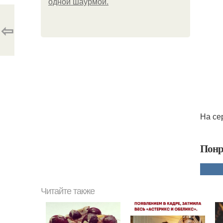
одной шаурмой.
⇦
На се
Понр
Читайте также