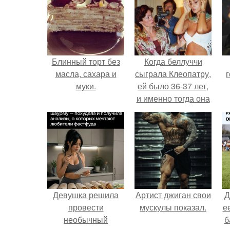
Блинный торт без
Когда беллуччи
масла, сахара и
сыграла Клеопатру,
г
муки.
ей было 36-37 лет,
и именно тогда она
находилась на
вершине карьеры.
Девушка решила
Артист джиган свои
Д
провести
мускулы показал.
е
необычный
б