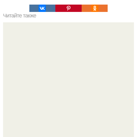
Читайте также
Овсяное пп печенье-рецепт. 5 рецептов полезного ПП-
печенья.