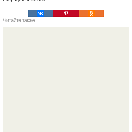
Читайте также
Как произвести хорошее впечатление на первом
свидании. Как произвести впечатление на первом
свидании. Пять простых советов.