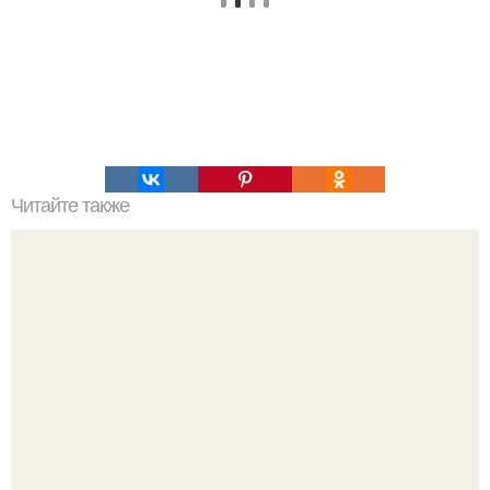
Читайте также
Дмитрий Борисов нетрадиционной ориентации. Любви
конец, прощай «Первый»: почему Эрнст выгнал экс-
любовника Борисова из «Пусть говорят»?